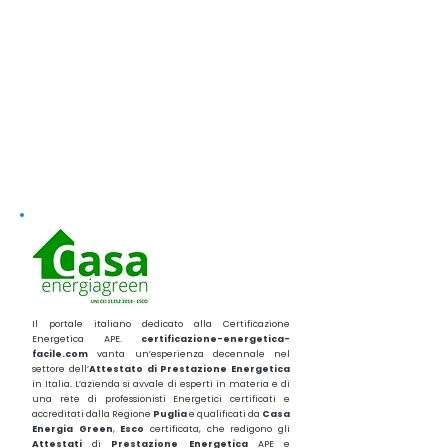
Il portale italiano dedicato alla Certificazione
Energetica APE.
certificazione-energetica-
facile.com
vanta un’esperienza decennale nel
settore dell’
Attestato di Prestazione Energetica
in Italia. L’azienda si avvale di esperti in materia e di
una rete di professionisti Energetici certificati e
accreditati dalla Regione
Puglia
e qualificati da
Casa
Energia Green
,
Esco
certificata, che redigono gli
Attestati
di
Prestazione
Energetica
APE e