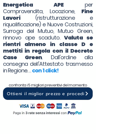
Energetica APE
per
Compravendita, Locazione,
Fine
Lavori
(ristrutturazione e
riqualificazione) e Nuove Costruzioni,
Surroga del Mutuo, Mutuo Green,
rinnovo ape scaduto.
Valuta se
rientri almeno in classe D e
mettiti in regola con il Decreto
Case Green
. Dall'ordine alla
consegna dell'Attestato trasmesso
in Regione. . .
con 1 click!
confronta i 5 migliori preventivi del momento
Ottieni il miglior prezzo e procedi