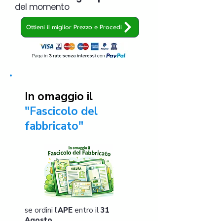
del momento
Ottieni il miglior Prezzo e Procedi
In omaggio il
"Fascicolo del
fabbricato"
se ordini l'
APE
entro il
31
Agosto