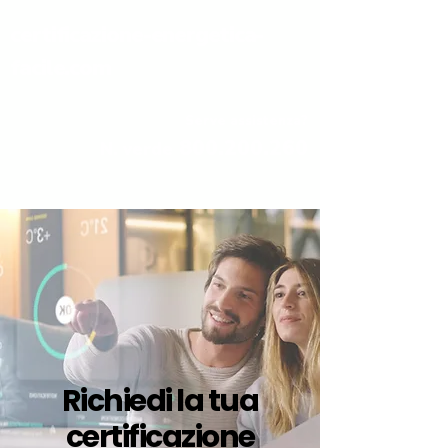
certificazione-energetica-
facile.com
Serve assistenza?
800.200.260
N. verde
Richiedi la tua
certificazione