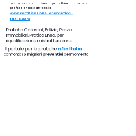
collaborano con il team per offrire un servizio
professionale
e
affidabile
.
www.certificazione-energetica-
facile.com
Pratiche Catastali, Edilizie, Perizie
Immobiliari, Pratica Enea, per
riqualificazione e ristrutturazione
Il portale per le pratiche
n.1 in Italia
confronta i
5 migliori preventivi
del momento