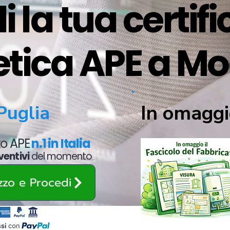
i la tua certif
etica APE a M
In omaggi
Puglia
ato APE
n.1 in Italia
ventivi
del momento
ezzo e Procedi