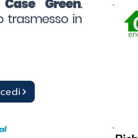
o Case Green
.
to trasmesso in
ocedi