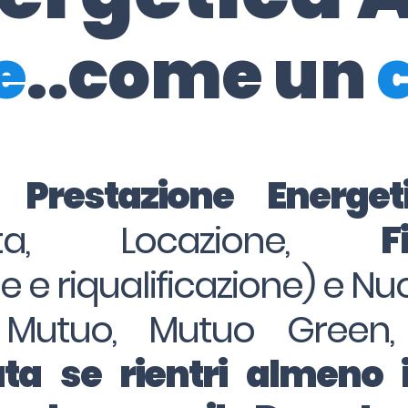
e
..come un
i Prestazione Energe
dita, Locazione,
F
ne e riqualificazione) e Nu
 Mutuo, Mutuo Green,
ta se rientri almeno 