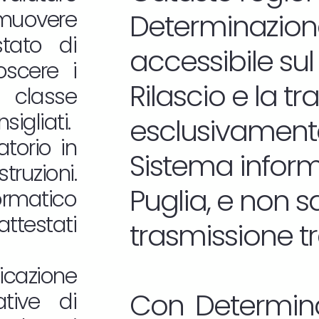
omuovere
Determinazione
estato di
accessibile sul
oscere i
Rilascio e la t
 classe
sigliati.
esclusivamente
atorio in
Sistema informa
truzioni.
Puglia, e non 
ormatico
attestati
trasmissione t
icazione
Con Determina
tive di