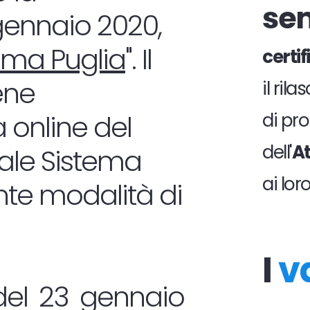
se
 gennaio 2020,
ema Puglia
". Il
certi
ene
il ril
 online del
di pro
dell'
At
tale Sistema
ai lor
nte modalità di
I
v
del 23 gennaio