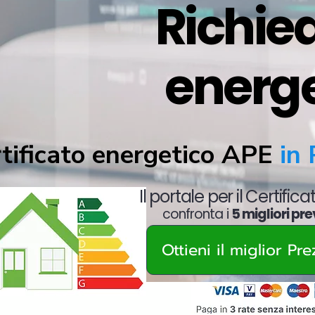
Richied
energ
tificato energetico APE
in 
Il portale per il Certific
confronta i
5 migliori pre
Ottieni il miglior Pr