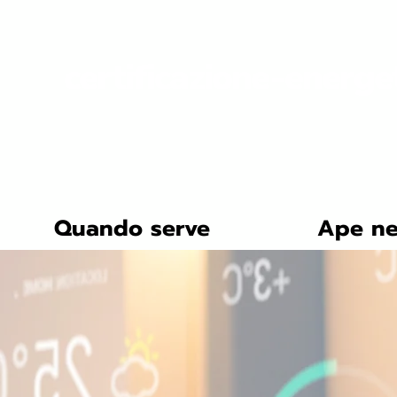
certificazione-energe
Quando serve
Ape ne