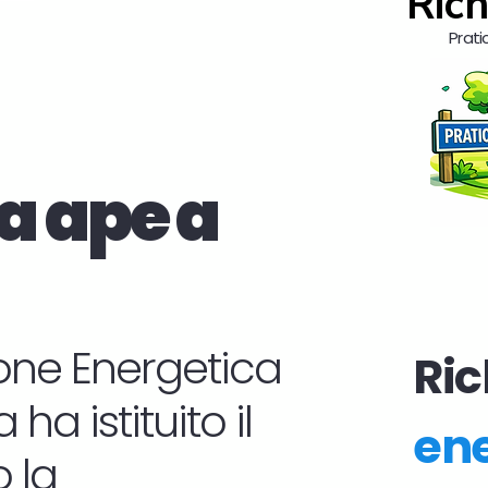
Rich
Prati
a ape a
zione Energetica
Ric
ha istituito il
ene
 la