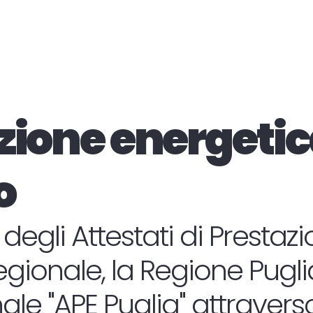
zione energetic
o
 degli Attestati di Presta
regionale, la Regione Puglia 
le "APE Puglia" attraverso