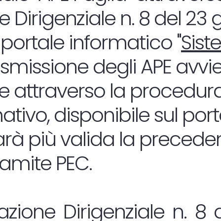
 Dirigenziale n. 8 del 23
 portale informatico "
Sist
rasmissione degli APE avvi
 attraverso la procedura
tivo, disponibile sul por
sarà più valida la precede
ramite PEC.
zione Dirigenziale n. 8 