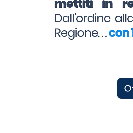
mettiti in 
Dall'ordine al
Regione. . .
con 1
O