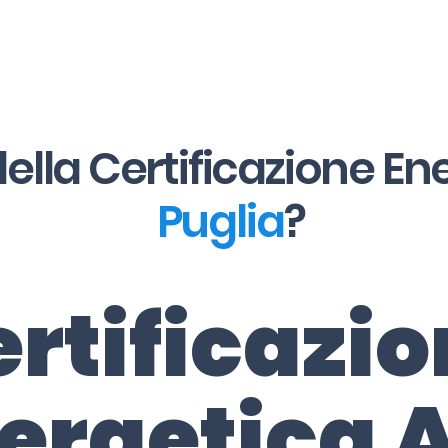
ella Certificazione En
Puglia
?
rtificazi
ergetica 