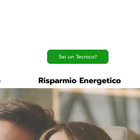
Serve assistenza?
800.200.260
verde
Sei un Tecnico?
e
Risparmio Energetico