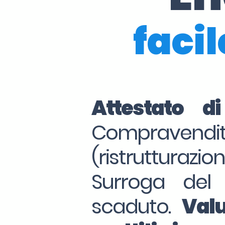
facil
Attestato d
Compraven
(ristrutturazio
Surroga del
scaduto.
Valu