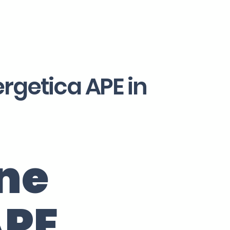
ergetica APE in
one
APE