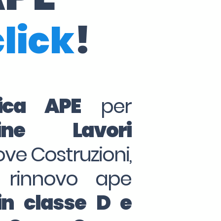
click
!
tica APE
per
ine Lavori
ove Costruzioni,
 rinnovo ape
in classe D e