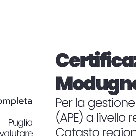
Certifica
Modugn
completa
Per la gestione
(APE) a livello 
n Puglia
Catasto regiona
valutare