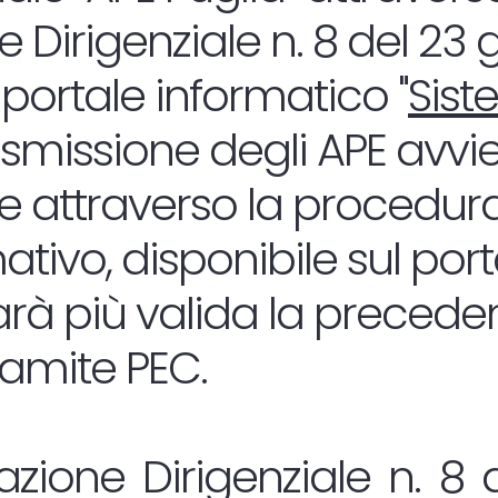
 Dirigenziale n. 8 del 23
 portale informatico "
Sist
rasmissione degli APE avvi
 attraverso la procedura
tivo, disponibile sul por
sarà più valida la precede
ramite PEC.
zione Dirigenziale n. 8 