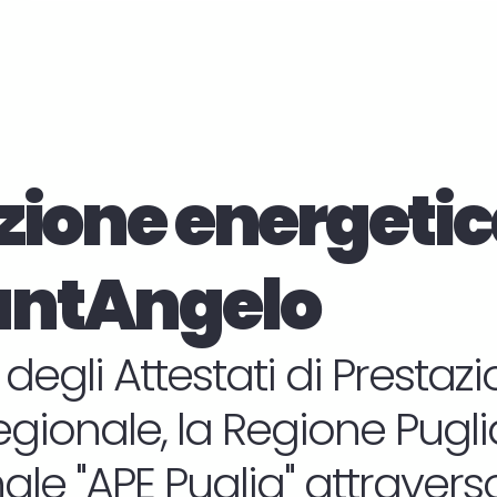
zione energetic
antAngelo
 degli Attestati di Presta
regionale, la Regione Puglia 
le "APE Puglia" attraverso