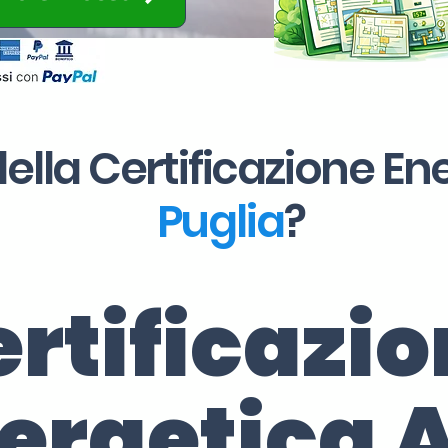
ella Certificazione En
Puglia
?
rtificazi
ergetica 