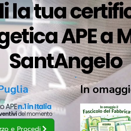
i la tua certif
getica APE a 
SantAngelo
In omaggi
Puglia
ato APE
n.1 in Italia
ventivi
del momento
ezzo e Procedi