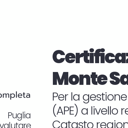
Certifica
Monte S
completa
Per la gestione
(APE) a livello 
n Puglia
Catasto regiona
valutare