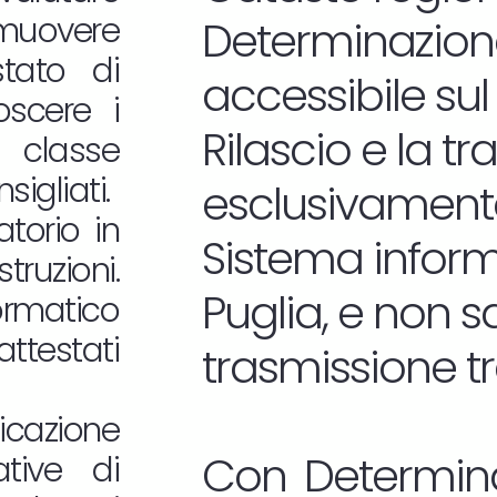
omuovere
Determinazione
estato di
accessibile sul
oscere i
Rilascio e la t
 classe
sigliati.
esclusivamente
atorio in
Sistema informa
truzioni.
Puglia, e non 
ormatico
attestati
trasmissione t
icazione
Con Determina
tive di