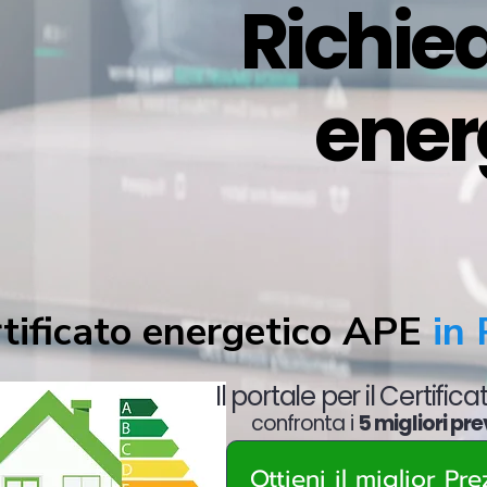
Richied
ener
tificato energetico APE
in 
Il portale per il Certific
confronta i
5 migliori pre
Ottieni il miglior Pr