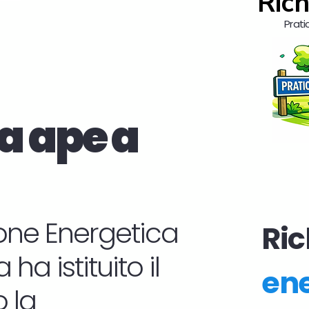
Rich
Prati
a ape a
zione Energetica
Ric
ha istituito il
ene
 la