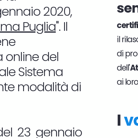
se
 gennaio 2020,
ema Puglia
". Il
certi
ene
il ril
 online del
di pro
dell'
At
tale Sistema
ai lor
nte modalità di
I
v
del 23 gennaio