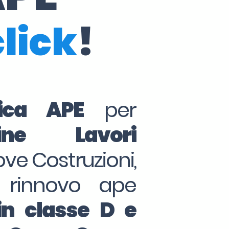
click
!
tica APE
per
ine Lavori
ove Costruzioni,
 rinnovo ape
in classe D e