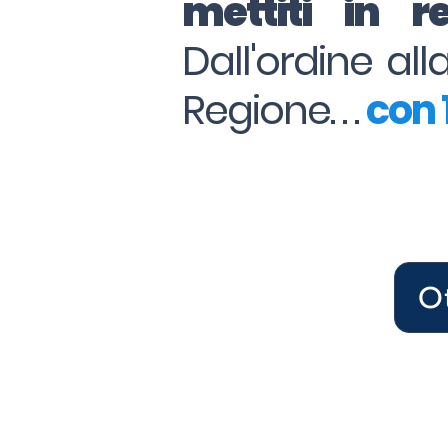
mettiti in 
Dall'ordine al
Regione. . .
con 1
O