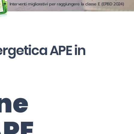
Interventi migliorativi per raggiungere la classe E (EPBD 2024)
ergetica APE in
one
APE