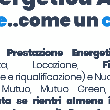
e
..come un
i Prestazione Energe
dita, Locazione,
F
ne e riqualificazione) e Nu
 Mutuo, Mutuo Green,
ta se rientri almeno 