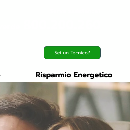
Serve assistenza?
800.200.260
verde
Sei un Tecnico?
e
Risparmio Energetico