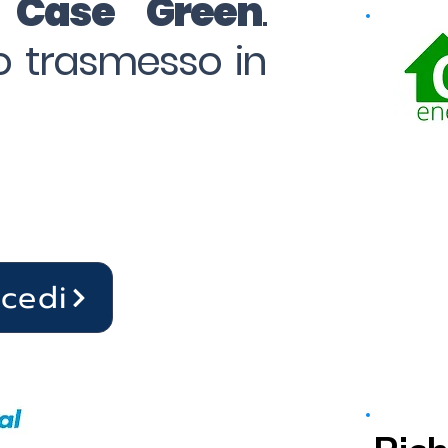
o Case Green
.
to trasmesso in
ocedi