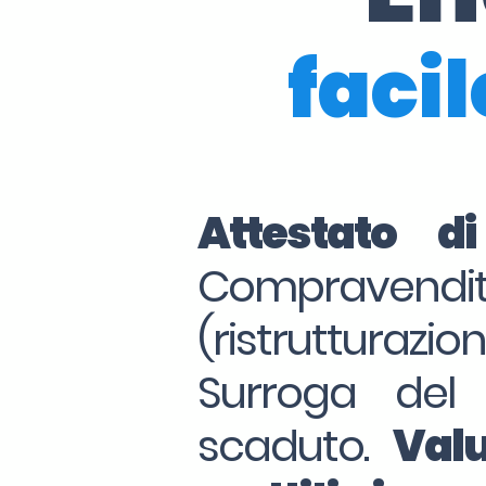
facil
Attestato d
Compraven
(ristrutturazio
Surroga del
scaduto.
Valu