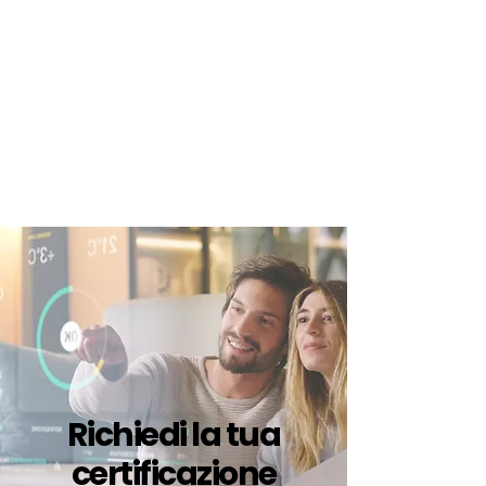
certificazione-energetica-
facile.com
Serve assistenza?
800.200.260
N. verde
Richiedi la tua
certificazione