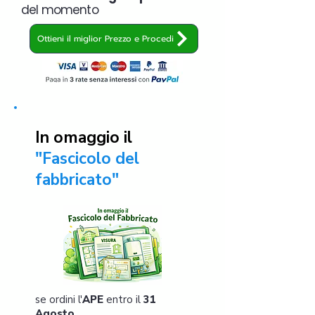
del momento
Ottieni il miglior Prezzo e Procedi
In omaggio il
"Fascicolo del
fabbricato"
se ordini l'
APE
entro il
31
Agosto