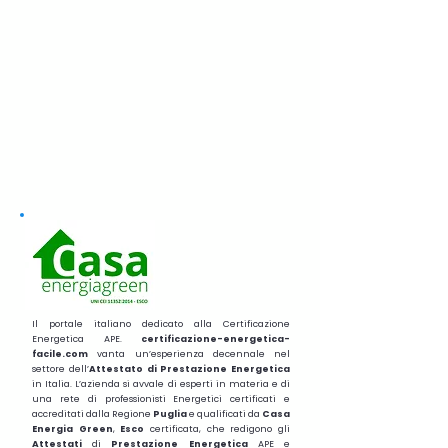
Il portale italiano dedicato alla Certificazione
Energetica APE.
certificazione-energetica-
facile.com
vanta un’esperienza decennale nel
settore dell’
Attestato di Prestazione Energetica
in Italia. L’azienda si avvale di esperti in materia e di
una rete di professionisti Energetici certificati e
accreditati dalla Regione
Puglia
e qualificati da
Casa
Energia Green
,
Esco
certificata, che redigono gli
Attestati
di
Prestazione
Energetica
APE e