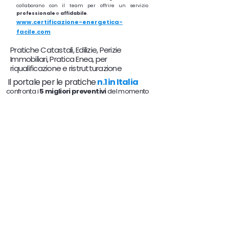
collaborano con il team per offrire un servizio
professionale
e
affidabile
.
www.certificazione-energetica-
facile.com
Pratiche Catastali, Edilizie, Perizie
Immobiliari, Pratica Enea, per
riqualificazione e ristrutturazione
Il portale per le pratiche
n.1 in Italia
confronta i
5 migliori preventivi
del momento