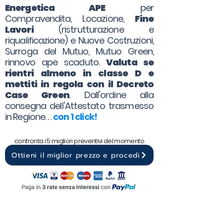
Energetica APE
per
Compravendita, Locazione,
Fine
Lavori
(ristrutturazione e
riqualificazione) e Nuove Costruzioni,
Surroga del Mutuo, Mutuo Green,
rinnovo ape scaduto.
Valuta se
rientri almeno in classe D e
mettiti in regola con il Decreto
Case Green
. Dall'ordine alla
consegna dell'Attestato trasmesso
in Regione. . .
con 1 click!
confronta i 5 migliori preventivi del momento
Ottieni il miglior prezzo e procedi