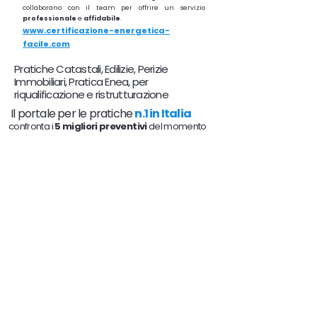
collaborano con il team per offrire un servizio
professionale
e
affidabile
.
www.certificazione-energetica-
facile.com
Pratiche Catastali, Edilizie, Perizie
Immobiliari, Pratica Enea, per
riqualificazione e ristrutturazione
Il portale per le pratiche
n.1 in Italia
confronta i
5 migliori preventivi
del momento