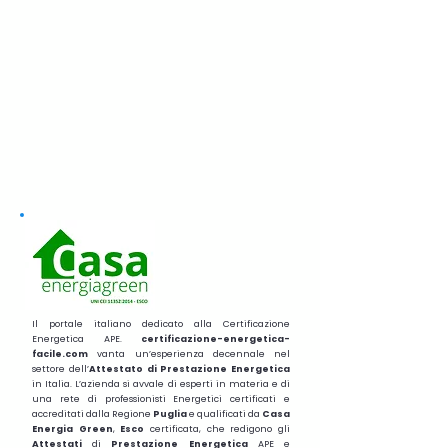
Il portale italiano dedicato alla Certificazione
Energetica APE.
certificazione-energetica-
facile.com
vanta un’esperienza decennale nel
settore dell’
Attestato di Prestazione Energetica
in Italia. L’azienda si avvale di esperti in materia e di
una rete di professionisti Energetici certificati e
accreditati dalla Regione
Puglia
e qualificati da
Casa
Energia Green
,
Esco
certificata, che redigono gli
Attestati
di
Prestazione
Energetica
APE e