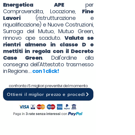
Energetica APE
per
Compravendita, Locazione,
Fine
Lavori
(ristrutturazione e
riqualificazione) e Nuove Costruzioni,
Surroga del Mutuo, Mutuo Green,
rinnovo ape scaduto.
Valuta se
rientri almeno in classe D e
mettiti in regola con il Decreto
Case Green
. Dall'ordine alla
consegna dell'Attestato trasmesso
in Regione. . .
con 1 click!
confronta i 5 migliori preventivi del momento
Ottieni il miglior prezzo e procedi