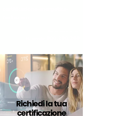
certificazione-energetica-
facile.com
Serve assistenza?
800.200.260
N. verde
Richiedi la tua
certificazione