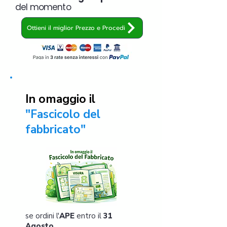
del momento
Ottieni il miglior Prezzo e Procedi
In omaggio il
"Fascicolo del
fabbricato"
se ordini l'
APE
entro il
31
Agosto