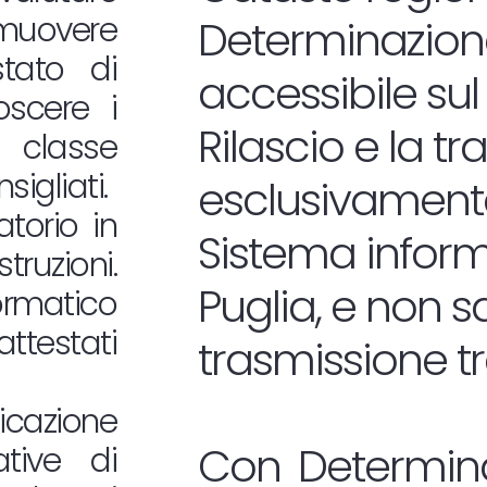
omuovere
Determinazione
estato di
accessibile sul
oscere i
Rilascio e la t
 classe
sigliati.
esclusivamente
atorio in
Sistema informa
truzioni.
Puglia, e non 
ormatico
attestati
trasmissione t
icazione
Con Determina
tive di