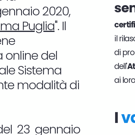
se
 gennaio 2020,
ema Puglia
". Il
certi
ene
il ril
 online del
di pro
dell'
At
tale Sistema
ai lor
nte modalità di
I
v
del 23 gennaio