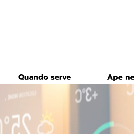
certificazione-energe
Quando serve
Ape ne