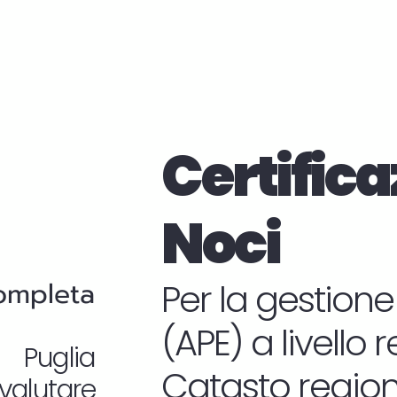
Certifica
Noci
completa
Per la gestione
(APE) a livello 
n Puglia
Catasto regiona
valutare