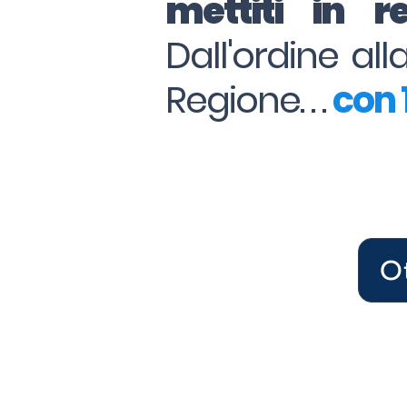
mettiti in 
Dall'ordine al
Regione. . .
con 1
O