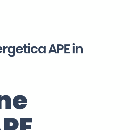
ergetica APE in
one
APE