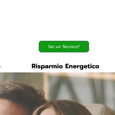
Serve assistenza?
800.200.260
verde
Sei un Tecnico?
e
Risparmio Energetico