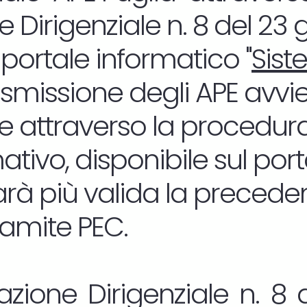
 Dirigenziale n. 8 del 23
 portale informatico "
Sist
rasmissione degli APE avvi
 attraverso la procedura
tivo, disponibile sul por
sarà più valida la precede
ramite PEC.
zione Dirigenziale n. 8 