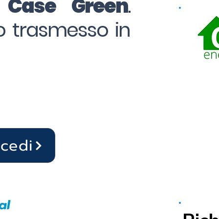
o Case Green
.
to trasmesso in
ocedi