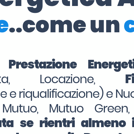
e
..come un
i Prestazione Energe
dita, Locazione,
F
ne e riqualificazione) e Nu
 Mutuo, Mutuo Green,
ta se rientri almeno 