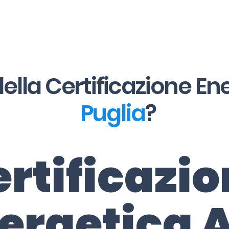
ella Certificazione En
Puglia
?
rtificazi
ergetica 