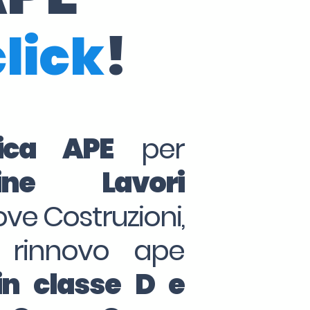
click
!
tica APE
per
ine Lavori
ove Costruzioni,
 rinnovo ape
in classe D e