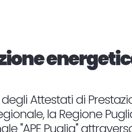
zione energetic
 degli Attestati di Presta
regionale, la Regione Puglia 
le "APE Puglia" attraverso