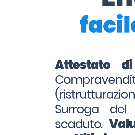
facil
Attestato d
Compraven
(ristrutturazio
Surroga del
scaduto.
Valu