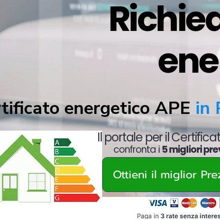
Richied
ene
tificato energetico APE
in 
Il portale per il Certific
confronta i
5 migliori pre
Ottieni il miglior Pr