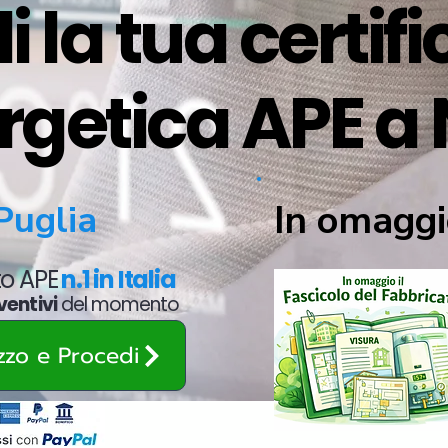
i la tua certif
rgetica APE a 
In omaggi
Puglia
ato APE
n.1 in Italia
ventivi
del momento
ezzo e Procedi