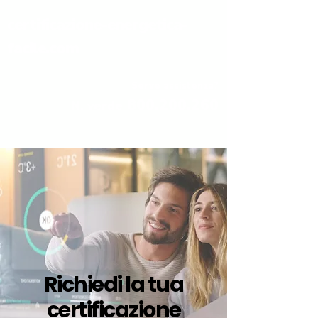
certificazione-energetica-
facile.com
Serve assistenza?
800.200.260
N. verde
Richiedi la tua
certificazione