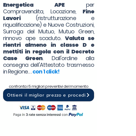
Energetica APE
per
Compravendita, Locazione,
Fine
Lavori
(ristrutturazione e
riqualificazione) e Nuove Costruzioni,
Surroga del Mutuo, Mutuo Green,
rinnovo ape scaduto.
Valuta se
rientri almeno in classe D e
mettiti in regola con il Decreto
Case Green
. Dall'ordine alla
consegna dell'Attestato trasmesso
in Regione. . .
con 1 click!
confronta i 5 migliori preventivi del momento
Ottieni il miglior prezzo e procedi