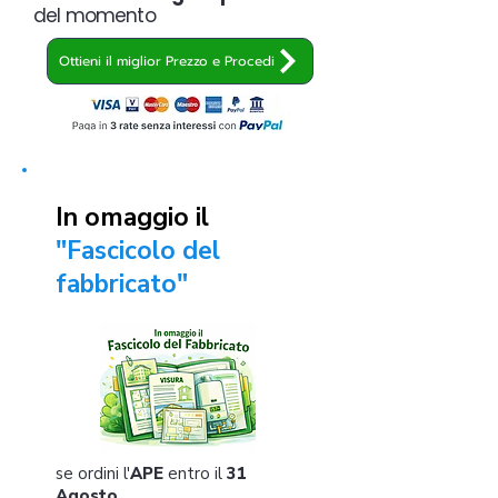
del momento
Ottieni il miglior Prezzo e Procedi
In omaggio il
"Fascicolo del
fabbricato"
se ordini l'
APE
entro il
31
Agosto