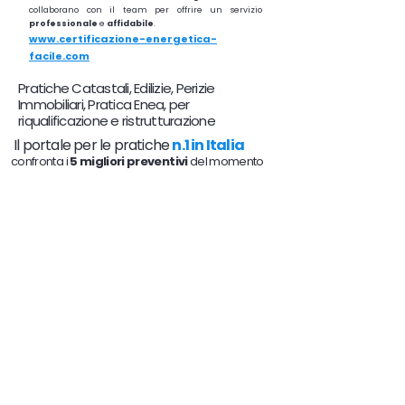
collaborano con il team per offrire un servizio
professionale
e
affidabile
.
www.certificazione-energetica-
facile.com
Pratiche Catastali, Edilizie, Perizie
Immobiliari, Pratica Enea, per
riqualificazione e ristrutturazione
Il portale per le pratiche
n.1 in Italia
confronta i
5 migliori preventivi
del momento