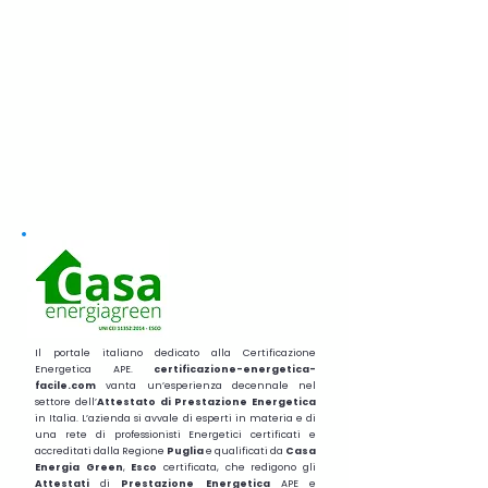
Il portale italiano dedicato alla Certificazione
Energetica APE.
certificazione-energetica-
facile.com
vanta un’esperienza decennale nel
settore dell’
Attestato di Prestazione Energetica
in Italia. L’azienda si avvale di esperti in materia e di
una rete di professionisti Energetici certificati e
accreditati dalla Regione
Puglia
e qualificati da
Casa
Energia Green
,
Esco
certificata, che redigono gli
Attestati
di
Prestazione
Energetica
APE e