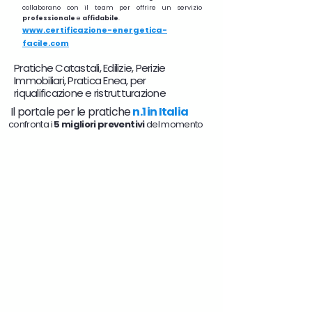
collaborano con il team per offrire un servizio
professionale
e
affidabile
.
www.certificazione-energetica-
facile.com
Pratiche Catastali, Edilizie, Perizie
Immobiliari, Pratica Enea, per
riqualificazione e ristrutturazione
Il portale per le pratiche
n.1 in Italia
confronta i
5 migliori preventivi
del momento