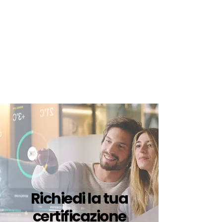
certificazione-energetica-
facile.com
Serve assistenza?
800.200.260
N. verde
Richiedi la tua
certificazione