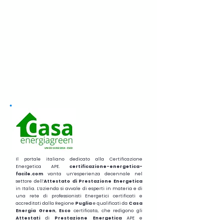
Il portale italiano dedicato alla Certificazione
Energetica APE.
certificazione-energetica-
facile.com
vanta un’esperienza decennale nel
settore dell’
Attestato di Prestazione Energetica
in Italia. L’azienda si avvale di esperti in materia e di
una rete di professionisti Energetici certificati e
accreditati dalla Regione
Puglia
e qualificati da
Casa
Energia Green
,
Esco
certificata, che redigono gli
Attestati
di
Prestazione
Energetica
APE e