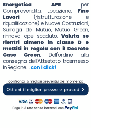
Energetica APE
per
Compravendita, Locazione,
Fine
Lavori
(ristrutturazione e
riqualificazione) e Nuove Costruzioni,
Surroga del Mutuo, Mutuo Green,
rinnovo ape scaduto.
Valuta se
rientri almeno in classe D e
mettiti in regola con il Decreto
Case Green
. Dall'ordine alla
consegna dell'Attestato trasmesso
in Regione. . .
con 1 click!
confronta i 5 migliori preventivi del momento
Ottieni il miglior prezzo e procedi