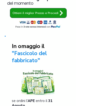
del momento
Ottieni il miglior Prezzo e Procedi
In omaggio il
"Fascicolo del
fabbricato"
se ordini l'
APE
entro il
31
Agosto