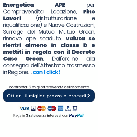
Energetica APE
per
Compravendita, Locazione,
Fine
Lavori
(ristrutturazione e
riqualificazione) e Nuove Costruzioni,
Surroga del Mutuo, Mutuo Green,
rinnovo ape scaduto.
Valuta se
rientri almeno in classe D e
mettiti in regola con il Decreto
Case Green
. Dall'ordine alla
consegna dell'Attestato trasmesso
in Regione. . .
con 1 click!
confronta i 5 migliori preventivi del momento
Ottieni il miglior prezzo e procedi