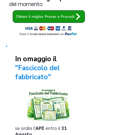
del momento
Ottieni il miglior Prezzo e Procedi
In omaggio il
"Fascicolo del
fabbricato"
se ordini l'
APE
entro il
31
Agosto