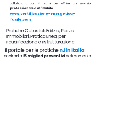
collaborano con il team per offrire un servizio
professionale
e
affidabile
.
www.certificazione-energetica-
facile.com
Pratiche Catastali, Edilizie, Perizie
Immobiliari, Pratica Enea, per
riqualificazione e ristrutturazione
Il portale per le pratiche
n.1 in Italia
confronta i
5 migliori preventivi
del momento