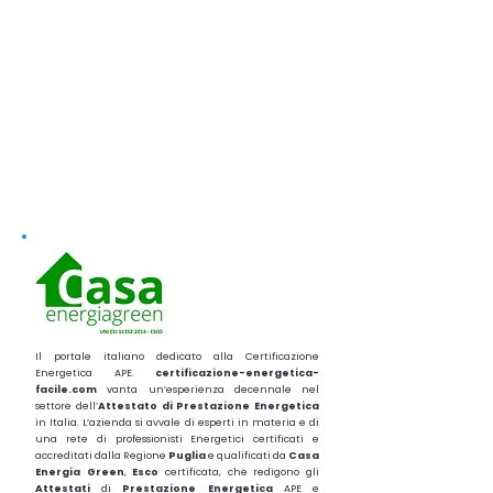
Il portale italiano dedicato alla Certificazione
Energetica APE.
certificazione-energetica-
facile.com
vanta un’esperienza decennale nel
settore dell’
Attestato di Prestazione Energetica
in Italia. L’azienda si avvale di esperti in materia e di
una rete di professionisti Energetici certificati e
accreditati dalla Regione
Puglia
e qualificati da
Casa
Energia Green
,
Esco
certificata, che redigono gli
Attestati
di
Prestazione
Energetica
APE e