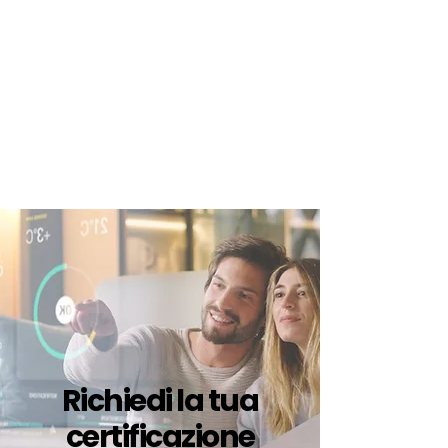
certificazione-energetica-
facile.com
Serve assistenza?
800.200.260
N. verde
Richiedi la tua
certificazione