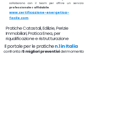
collaborano con il team per offrire un servizio
professionale
e
affidabile
.
www.certificazione-energetica-
facile.com
Pratiche Catastali, Edilizie, Perizie
Immobiliari, Pratica Enea, per
riqualificazione e ristrutturazione
Il portale per le pratiche
n.1 in Italia
confronta i
5 migliori preventivi
del momento