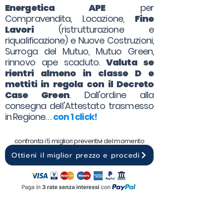
Energetica APE
per
Compravendita, Locazione,
Fine
Lavori
(ristrutturazione e
riqualificazione) e Nuove Costruzioni,
Surroga del Mutuo, Mutuo Green,
rinnovo ape scaduto.
Valuta se
rientri almeno in classe D e
mettiti in regola con il Decreto
Case Green
. Dall'ordine alla
consegna dell'Attestato trasmesso
in Regione. . .
con 1 click!
confronta i 5 migliori preventivi del momento
Ottieni il miglior prezzo e procedi