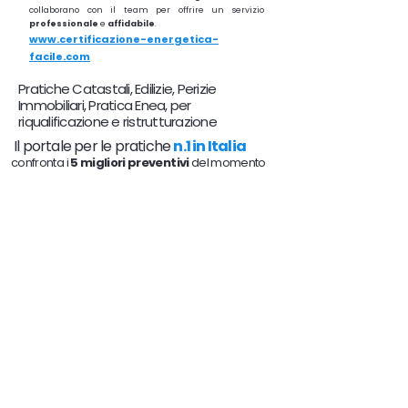
collaborano con il team per offrire un servizio
professionale
e
affidabile
.
www.certificazione-energetica-
facile.com
Pratiche Catastali, Edilizie, Perizie
Immobiliari, Pratica Enea, per
riqualificazione e ristrutturazione
Il portale per le pratiche
n.1 in Italia
confronta i
5 migliori preventivi
del momento