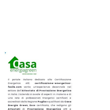
Il portale italiano dedicato alla Certificazione
Energetica APE.
certificazione-energetica-
facile.com
vanta un’esperienza decennale nel
settore dell’
Attestato di Prestazione Energetica
in Italia. L’azienda si avvale di esperti in materia e di
una rete di professionisti Energetici certificati e
accreditati dalla Regione
Puglia
e qualificati da
Casa
Energia Green
,
Esco
certificata, che redigono gli
Attestati
di
Prestazione
Energetica
APE e