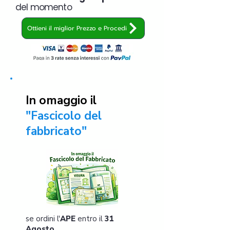
del momento
Ottieni il miglior Prezzo e Procedi
In omaggio il
"Fascicolo del
fabbricato"
se ordini l'
APE
entro il
31
Agosto