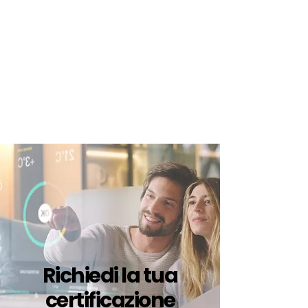
certificazione-energetica-
facile.com
Serve assistenza?
800.200.260
N. verde
Richiedi la tua
certificazione