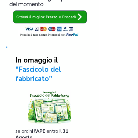
del momento
Ottieni il miglior Prezzo e Procedi
In omaggio il
"Fascicolo del
fabbricato"
se ordini l'
APE
entro il
31
Agosto