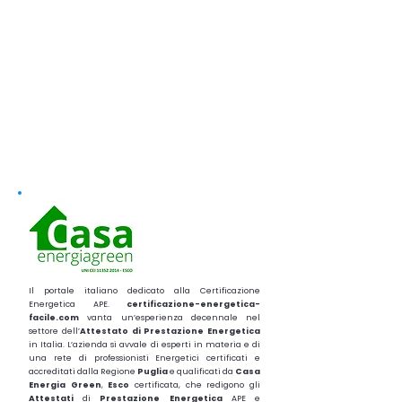
Il portale italiano dedicato alla Certificazione
Energetica APE.
certificazione-energetica-
facile.com
vanta un’esperienza decennale nel
settore dell’
Attestato di Prestazione Energetica
in Italia. L’azienda si avvale di esperti in materia e di
una rete di professionisti Energetici certificati e
accreditati dalla Regione
Puglia
e qualificati da
Casa
Energia Green
,
Esco
certificata, che redigono gli
Attestati
di
Prestazione
Energetica
APE e