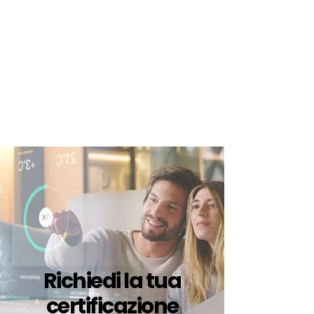
certificazione-energetica-
facile.com
Serve assistenza?
800.200.260
N. verde
Richiedi la tua
certificazione