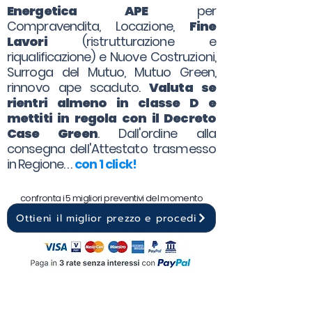
Energetica APE
per
Compravendita, Locazione,
Fine
Lavori
(ristrutturazione e
riqualificazione) e Nuove Costruzioni,
Surroga del Mutuo, Mutuo Green,
rinnovo ape scaduto.
Valuta se
rientri almeno in classe D e
mettiti in regola con il Decreto
Case Green
. Dall'ordine alla
consegna dell'Attestato trasmesso
in Regione. . .
con 1 click!
confronta i 5 migliori preventivi del momento
Ottieni il miglior prezzo e procedi