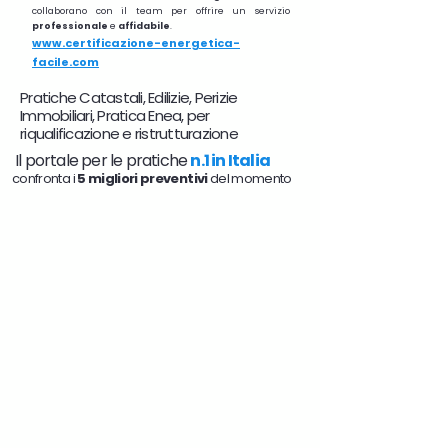
collaborano con il team per offrire un servizio
professionale
e
affidabile
.
www.certificazione-energetica-
facile.com
Pratiche Catastali, Edilizie, Perizie
Immobiliari, Pratica Enea, per
riqualificazione e ristrutturazione
Il portale per le pratiche
n.1 in Italia
confronta i
5 migliori preventivi
del momento