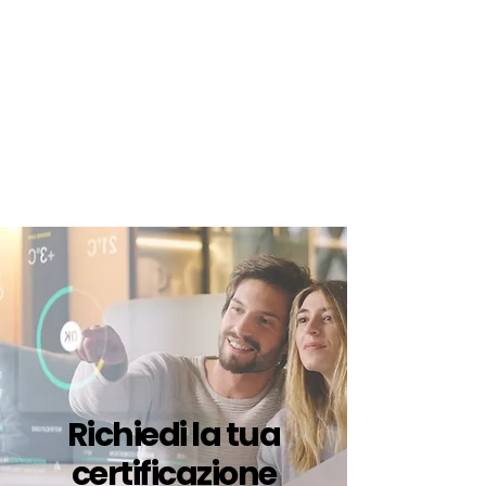
certificazione-energetica-
facile.com
Serve assistenza?
800.200.260
N. verde
Richiedi la tua
certificazione