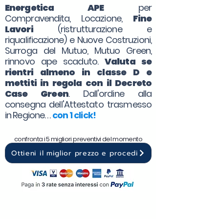
Energetica APE
per
Compravendita, Locazione,
Fine
Lavori
(ristrutturazione e
riqualificazione) e Nuove Costruzioni,
Surroga del Mutuo, Mutuo Green,
rinnovo ape scaduto.
Valuta se
rientri almeno in classe D e
mettiti in regola con il Decreto
Case Green
. Dall'ordine alla
consegna dell'Attestato trasmesso
in Regione. . .
con 1 click!
confronta i 5 migliori preventivi del momento
Ottieni il miglior prezzo e procedi