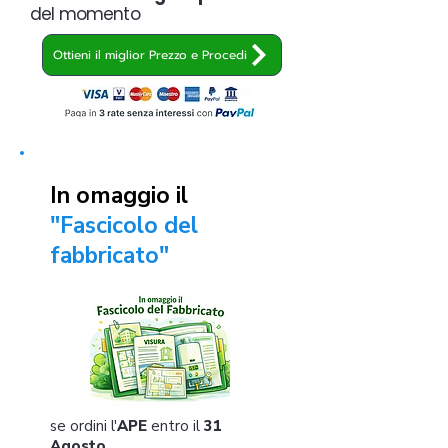
del momento
Ottieni il miglior Prezzo e Procedi
In omaggio il
"Fascicolo del
fabbricato"
se ordini l'
APE
entro il
31
Agosto