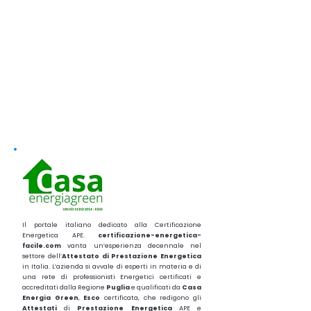
Il portale italiano dedicato alla Certificazione
Energetica APE.
certificazione-energetica-
facile.com
vanta un’esperienza decennale nel
settore dell’
Attestato di Prestazione Energetica
in Italia. L’azienda si avvale di esperti in materia e di
una rete di professionisti Energetici certificati e
accreditati dalla Regione
Puglia
e qualificati da
Casa
Energia Green
,
Esco
certificata, che redigono gli
Attestati
di
Prestazione
Energetica
APE e