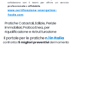
collaborano con il team per offrire un servizio
professionale
e
affidabile
.
www.certificazione-energetica-
facile.com
Pratiche Catastali, Edilizie, Perizie
Immobiliari, Pratica Enea, per
riqualificazione e ristrutturazione
Il portale per le pratiche
n.1 in Italia
confronta i
5 migliori preventivi
del momento