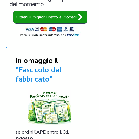
del momento
Ottieni il miglior Prezzo e Procedi
In omaggio il
"Fascicolo del
fabbricato"
se ordini l'
APE
entro il
31
Agosto