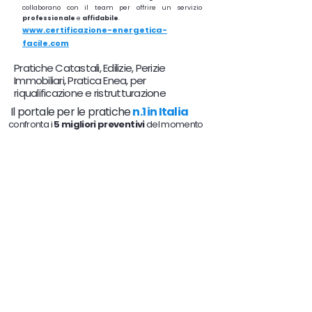
collaborano con il team per offrire un servizio
professionale
e
affidabile
.
www.certificazione-energetica-
facile.com
Pratiche Catastali, Edilizie, Perizie
Immobiliari, Pratica Enea, per
riqualificazione e ristrutturazione
Il portale per le pratiche
n.1 in Italia
confronta i
5 migliori preventivi
del momento