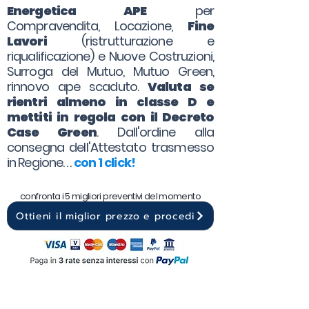
Energetica APE
per
Compravendita, Locazione,
Fine
Lavori
(ristrutturazione e
riqualificazione) e Nuove Costruzioni,
Surroga del Mutuo, Mutuo Green,
rinnovo ape scaduto.
Valuta se
rientri almeno in classe D e
mettiti in regola con il Decreto
Case Green
. Dall'ordine alla
consegna dell'Attestato trasmesso
in Regione. . .
con 1 click!
confronta i 5 migliori preventivi del momento
Ottieni il miglior prezzo e procedi