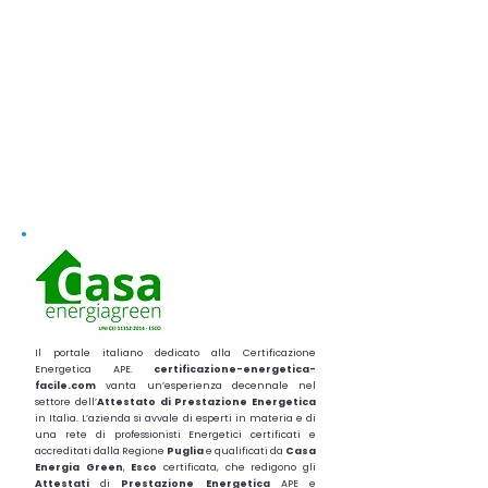
Il portale italiano dedicato alla Certificazione
Energetica APE.
certificazione-energetica-
facile.com
vanta un’esperienza decennale nel
settore dell’
Attestato di Prestazione Energetica
in Italia. L’azienda si avvale di esperti in materia e di
una rete di professionisti Energetici certificati e
accreditati dalla Regione
Puglia
e qualificati da
Casa
Energia Green
,
Esco
certificata, che redigono gli
Attestati
di
Prestazione
Energetica
APE e