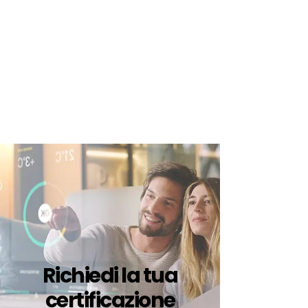
certificazione-energetica-
facile.com
Serve assistenza?
800.200.260
N. verde
Richiedi la tua
certificazione