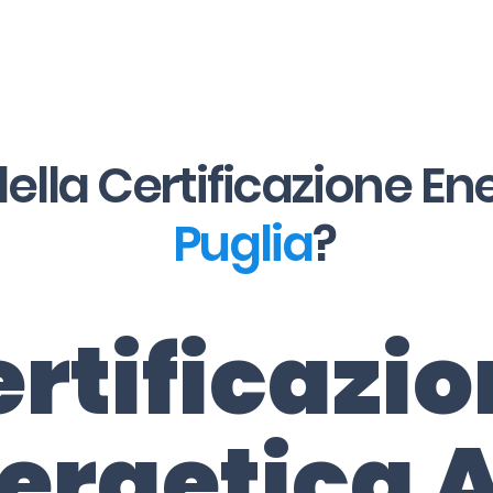
ella Certificazione En
Puglia
?
rtificazi
ergetica 