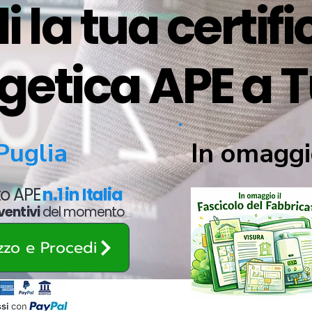
i la tua certif
getica APE a T
In omaggi
Puglia
ato APE
n.1 in Italia
ventivi
del momento
ezzo e Procedi