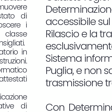
omuovere
Determinazione
estato di
accessibile sul
oscere i
Rilascio e la t
 classe
sigliati.
esclusivamente
atorio in
Sistema informa
truzioni.
Puglia, e non 
ormatico
attestati
trasmissione t
icazione
Con Determina
tive di