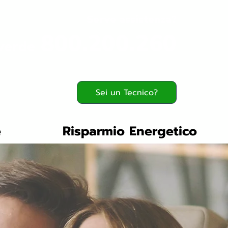
Serve assistenza?
800.200.260
verde
Sei un Tecnico?
e
Risparmio Energetico