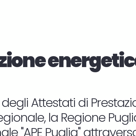
zione energetic
 degli Attestati di Presta
regionale, la Regione Puglia 
le "APE Puglia" attraverso