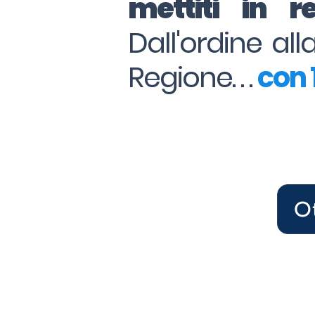
mettiti in 
Dall'ordine al
Regione. . .
con 1
O