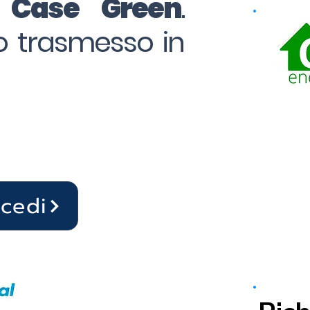
o Case Green
.
to trasmesso in
ocedi