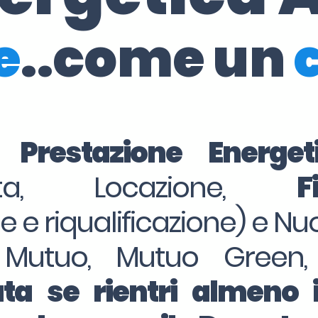
e
..come un
i Prestazione Energe
dita, Locazione,
F
ne e riqualificazione) e Nu
 Mutuo, Mutuo Green,
ta se rientri almeno 