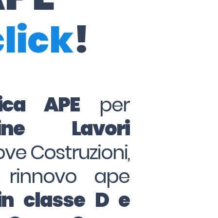
click
!
tica APE
per
ine Lavori
ove Costruzioni,
 rinnovo ape
in classe D e