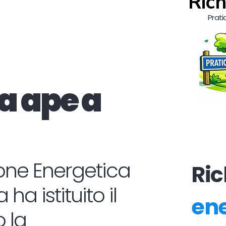
Rich
Prati
a ape a
zione Energetica
Ric
ha istituito il
ene
 la