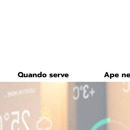
certificazione-energe
Quando serve
Ape ne