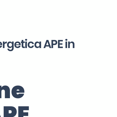
ergetica APE in
one
APE