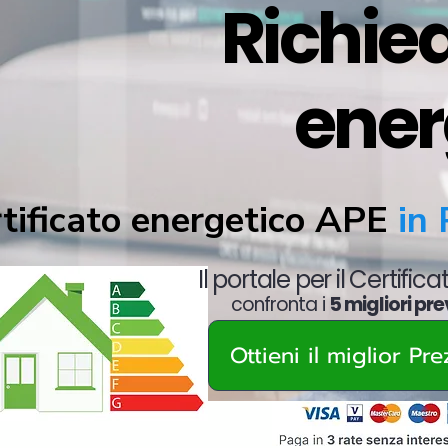
Richied
ener
tificato energetico APE
in 
Il portale per il Certific
confronta i
5 migliori pre
Ottieni il miglior Pr