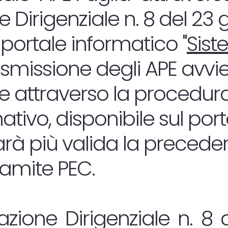
 Dirigenziale n. 8 del 23
 portale informatico "
Sist
rasmissione degli APE avvi
 attraverso la procedura
tivo, disponibile sul por
sarà più valida la precede
ramite PEC.
zione Dirigenziale n. 8 