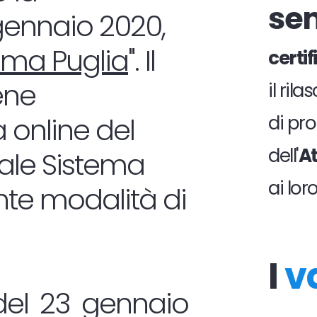
se
 gennaio 2020,
ema Puglia
". Il
certi
ene
il ril
 online del
di pro
dell'
At
tale Sistema
ai lor
nte modalità di
I
v
del 23 gennaio