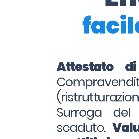
facil
Attestato d
Compraven
(ristrutturazio
Surroga del
scaduto.
Valu