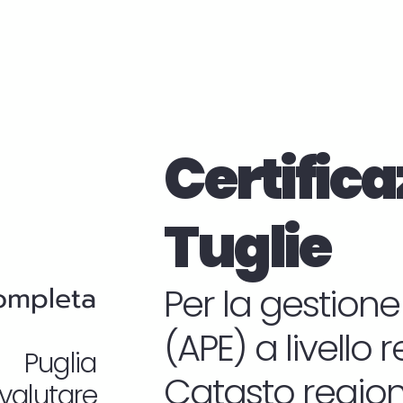
Certifica
Tuglie
completa
Per la gestione
(APE) a livello 
n Puglia
Catasto regiona
valutare