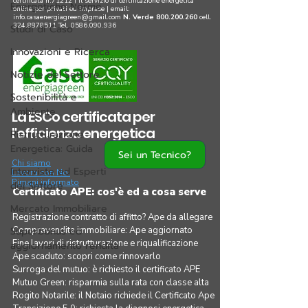
certificata n.71212 | il servizio di certificazione energetica
Energetiche Norme
online per privati ed imprese |
email:
info.casaenergiagreen@gmail.com
N. Verde
800.200.260
cell.
324.8878511
Tel.
0586.090.936
Studi di Caso
Innovazioni e Ricerca
Notizie del Settore
Sostenibilità e
Ambiente
La ESCo certificata per
l'efficienza energetica
Ristrutturazione
Energetica: Guida
Sei un Tecnico?
Chi siamo
Interviste ed Esperti
Lavora con Noi
Rimani informato
del Settore
Certificato APE: cos'è ed a cosa serve
Mercato Immobiliare
Registrazione contratto di affitto? Ape da allegare
Superbonus ed
Compravendita immobiliare: Ape aggiornato
Fine lavori di ristrutturazione e riqualificazione
aggiornamento rendita
Ape scaduto: scopri come rinnovarlo
Surroga del mutuo: è richiesto il certificato APE
Mutuo Green: risparmia sulla rata con classe alta
Rogito Notarile: il Notaio richiede il Certificato Ape