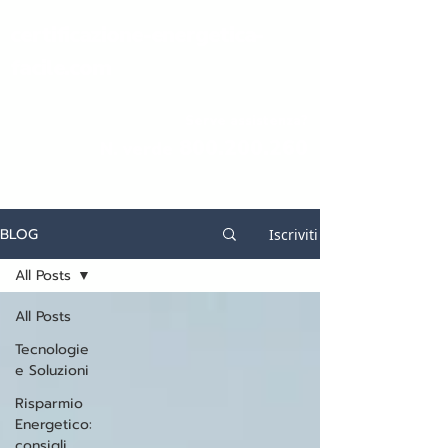
certificazione-energetica-
facile.com
Serve assistenza?
800.200.260
N. verde
BLOG
Iscriviti
All Posts
All Posts
Tecnologie
e Soluzioni
Risparmio
Energetico:
consigli