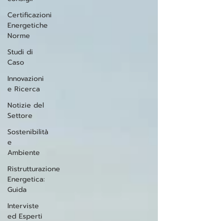
Certificazioni
Energetiche
Norme
Studi di
Caso
Innovazioni
e Ricerca
Notizie del
Settore
Sostenibilità
e
Ambiente
Ristrutturazione
Energetica:
Guida
Interviste
ed Esperti