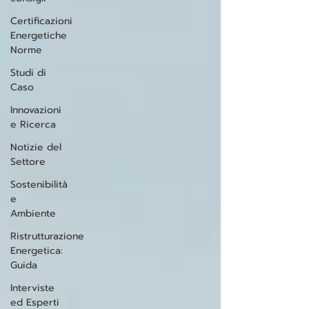
Certificazioni
Energetiche
Norme
Studi di
Caso
Innovazioni
e Ricerca
Notizie del
Settore
Sostenibilità
e
Ambiente
Ristrutturazione
Energetica:
Guida
Interviste
ed Esperti