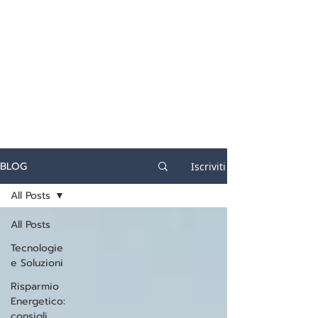
certificazione-energetica-
facile.com
Serve assistenza?
800.200.260
N. verde
BLOG
Iscriviti
All Posts
All Posts
Tecnologie
e Soluzioni
Risparmio
Energetico:
consigli