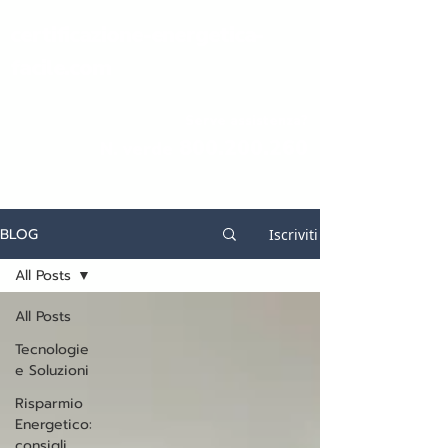
certificazione-energetica-
facile.com
Serve assistenza?
800.200.260
N. verde
BLOG
Iscriviti
All Posts
All Posts
Tecnologie
e Soluzioni
Risparmio
Energetico:
consigli