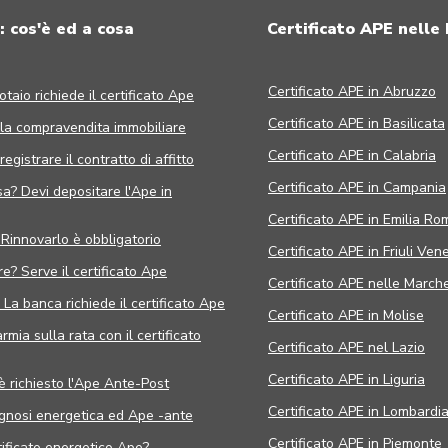
: cos'è ed a cosa
Certificato APE nelle
Certificato APE in Abruzzo
otaio richiede il certificato Ape
Certificato APE in Basilicata
 la compravendita immobiliare
Certificato APE in Calabria
egistrare il contratto di affitto
Certificato APE in Campania
sa? Devi depositare l'Ape in
Certificato APE in Emilia R
 Rinnovarlo è obbligatorio
Certificato APE in Friuli Vene
e? Serve il certificato Ape
Certificato APE nelle March
La banca richiede il certificato Ape
Certificato APE in Molise
mia sulla rata con il certificato
Certificato APE nel Lazio
Certificato APE in Liguria
è richiesto l'Ape Ante-Post
Certificato APE in Lombardi
agnosi energetica ed Ape -ante
Certificato APE in Piemonte
tificato energetico Ape?