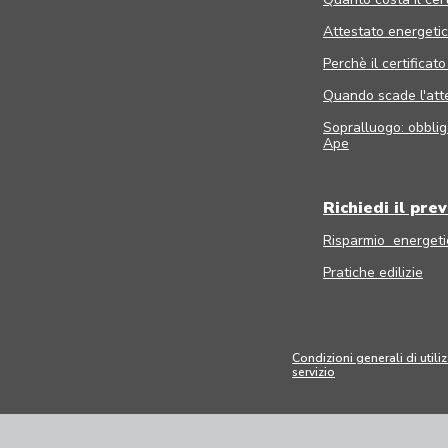
Attestato energetico
Perchè il certificat
Quando scade l'att
Sopralluogo: obbliga
Ape
Richiedi il pre
Risparmio energeti
Pratiche edilizie
Condizioni generali di utili
servizio