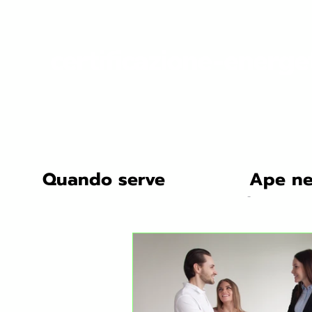
certificazione-energe
Quando serve
Ape ne
All Posts
Tecnologie e Soluzio
Studi di Caso
Innovazion
Ristrutturazione Energetica: 