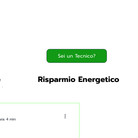
Serve assistenza?
800.200.260
verde
Sei un Tecnico?
e
Risparmio Energetico
ergetiche Norme
ente
ra: 4 min
biliare