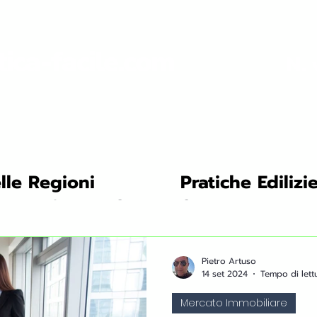
tica-facile.com
N. 
lle Regioni
Pratiche Edilizi
ni
Risparmio Energetico: consigli
Certificazioni En
i e Ricerca
Notizie del Settore
Sostenibilità e Ambi
Pietro Artuso
14 set 2024
Tempo di lettu
Mercato Immobiliare
Guida
Interviste ed Esperti del Settore
Mercato Immo