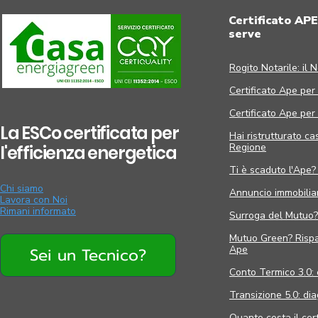
Certificato APE
serve
Rogito Notarile: il N
Certificato Ape per
Certificato Ape per r
La ESCo certificata per
Hai ristrutturato ca
Regione
l'efficienza energetica
Ti è scaduto l'Ape?
Chi siamo
Annuncio immobiliar
Lavora con Noi
Rimani informato
Surroga del Mutuo? 
Mutuo Green? Rispar
Ape
Sei un Tecnico?
Conto Termico 3.0: 
Transizione 5.0: di
Quanto costa il cer