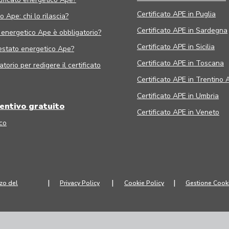
Certificato APE in Puglia
 Ape: chi lo rilascia?
Certificato APE in Sardegna
o energetico Ape è obbligatorio?
Certificato APE in Sicilia
estato energetico Ape?
Certificato APE in Toscana
torio per redigere il certificato
Certificato APE in Trentino 
Certificato APE in Umbria
ventivo gratuito
Certificato APE in Veneto
co
|
|
|
zzo del
Privacy Policy
Cookie Policy
Gestione Cook