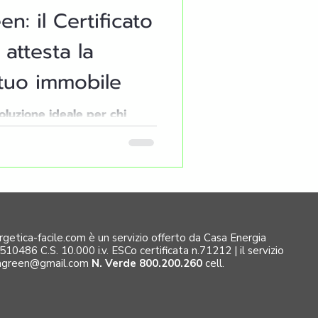
: il Certificato
attesta la
 tuo immobile
oluzione ideale per chi
asa ad alta efficienza
 o B
ergetica-facile.com è un servizio offerto da Casa Energia
486 C.S. 10.000 i.v. ESCo certificata n.71212 | il servizio
iagreen@gmail.com
N. Verde 800.200.260
cell.