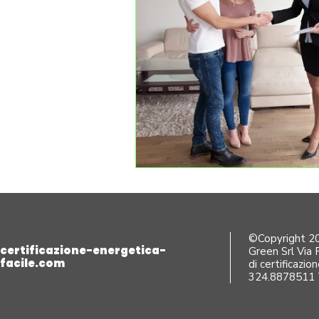
Superbonus ed aggiornament
©Copyright 202
certificazione-energetica-
Green Srl Via 
facile.com
di certificazio
324.8878511 