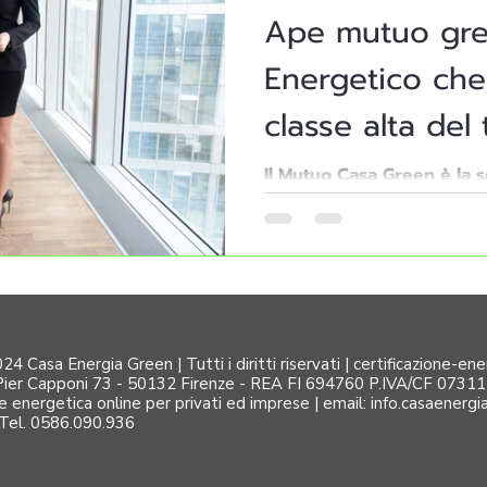
Ape mutuo green
Energetico che 
o rendita
classe alta del
Il Mutuo Casa Green è la s
desidera acquistare una c
energetica, classificata A
4 Casa Energia Green | Tutti i diritti riservati | certificazione-en
Pier Capponi 73 - 50132 Firenze - REA FI 694760 P.IVA/CF 07311510
ne energetica online per privati ed imprese |
email:
info.casaenerg
Tel. 0586.090.936