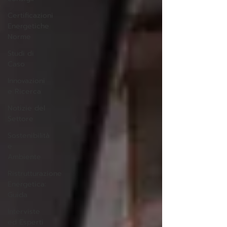
Certificazioni
Energetiche
Norme
Studi di
Caso
Innovazioni
e Ricerca
Notizie del
Settore
Sostenibilità
e
Ambiente
Ristrutturazione
Energetica:
Guida
Interviste
ed Esperti