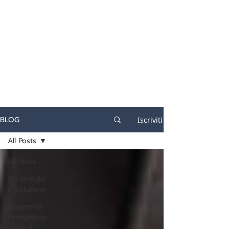
certificazione-energetica-
facile.com
Serve assistenza?
800.200.260
N. verde
BLOG
Iscriviti
All Posts
All Posts
Tecnologie
e Soluzioni
Risparmio
Energetico:
consigli