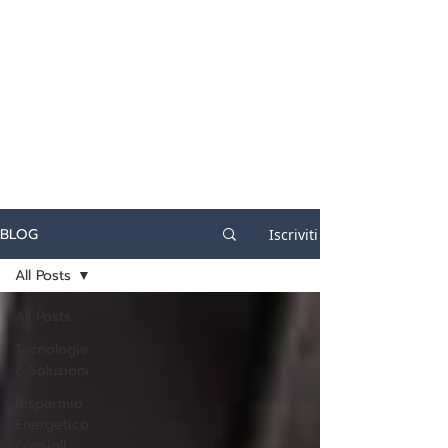
certificazione-energetica-
facile.com
Serve assistenza?
800.200.260
N. verde
BLOG
Iscriviti
All Posts
All Posts
Tecnologie
e Soluzioni
Risparmio
Energetico:
consigli