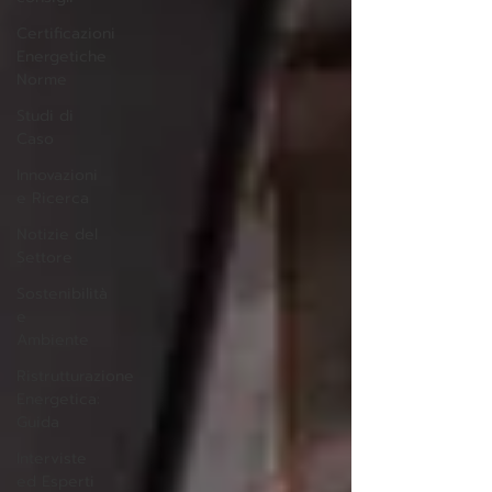
Certificazioni
Energetiche
Norme
Studi di
Caso
Innovazioni
e Ricerca
Notizie del
Settore
Sostenibilità
e
Ambiente
Ristrutturazione
Energetica:
Guida
Interviste
ed Esperti