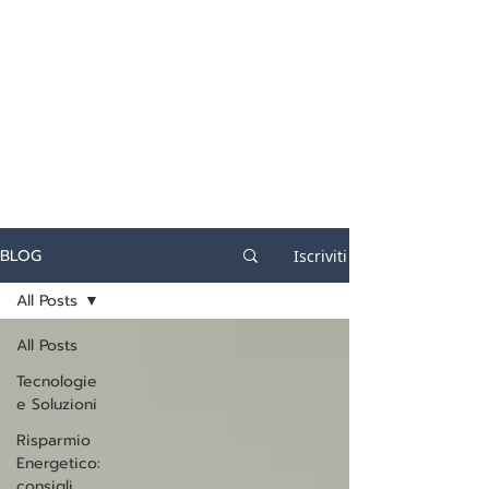
certificazione-energetica-
facile.com
Serve assistenza?
800.200.260
N. verde
BLOG
Iscriviti
All Posts
All Posts
Tecnologie
e Soluzioni
Risparmio
Energetico:
consigli