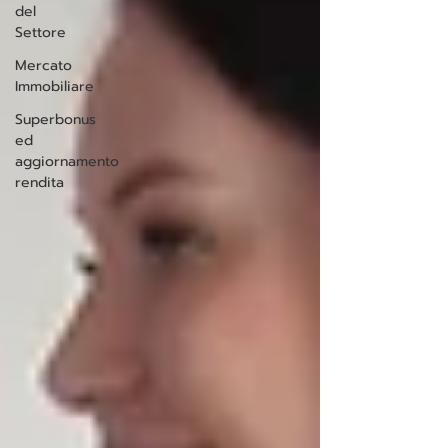
del
Settore
Mercato
Immobiliare
Superbonus
ed
aggiornamento
rendita