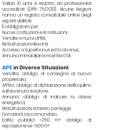
Valido 10 anni, è redatto da professionisti
accreditati (DPR 75/2013). Alcune Regioni
hanno un registro consultabile online degli
esperti abilitati.
È obbligatorio per:
Nuove costruzioni e ricostruzioni;
Vendite e nuovi affitti;
Ristrutturazioni rilevanti;
Accesso a Superbonus ed Ecobonus;
Annunci immobiliari e incentivi GSE.
APE
in Diverse Situazioni
Vendita: obbligo di consegna al nuovo
proprietario;
Affitto: obbligo di dichiarazione dell’inquilino
sull’avvenuta ricezione;
Annunci: obbligo di indicare la classe
energetica;
Ristrutturazioni: richiesto per legge;
Donazioni: raccomandato;
Edifici pubblici >250 m²: obbligo di
esposizione se >500 m².