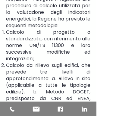
procedura di calcolo utilizzata per
la valutazione degli indicatori
energetici, la Regione ha previsto le
seguenti metodologie:
Calcolo di progetto o
standardizzato, con riferimento alle
norme UNI/TS 11300 e loro
successive modifiche ed
integrazioni;
Calcolo da rilievo sugli edifici, che
prevede tre livelli di
approfondimento: a. Rilievo in sito
(applicabile a tutte le tipologie
edilizie); b. Metodo DOCET,
predisposto da CNR ed ENEA,
applicabile agli edifici residenziali
esistenti con superficie utile fino a
3.000 metri quadrati; c. Metodo
semplificato, applicabile agli edifici
residenziali esistenti con superficie