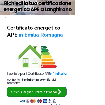
Richiedi la tua certificazione
energetica APE a Langhirano
Certificato energetico
APE
in Emilia Romagna
Il portale per il Certificato APE
n.1 in Italia
confronta i
5 migliori preventivi
del
momento
Ottieni il miglior Prezzo e Procedi