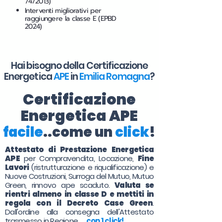
74/2013)
Interventi migliorativi per
raggiungere la classe E (EPBD
2024)
Hai bisogno della Certificazione
Energetica
APE
in
Emilia Romagna
?
Certificazione
Energetica APE
facile
..come un
click
!
Attestato di Prestazione Energetica
APE
per Compravendita, Locazione,
Fine
Lavori
(ristrutturazione e riqualificazione) e
Nuove Costruzioni, Surroga del Mutuo, Mutuo
Green, rinnovo ape scaduto.
Valuta se
rientri almeno in classe D e mettiti in
regola con il Decreto Case Green
.
Dall'ordine alla consegna dell'Attestato
trasmesso in Regione. . .
con 1 click!