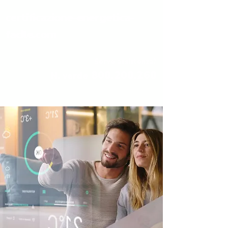
certificazione-energetica-
facile.com
Serve assistenza?
800.200.260
N. verde