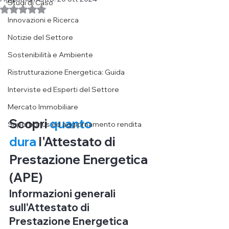
Studi di Caso
Valutazione NaN stelle su 5.
Innovazioni e Ricerca
Notizie del Settore
Sostenibilità e Ambiente
Ristrutturazione Energetica: Guida
Interviste ed Esperti del Settore
Mercato Immobiliare
Scopri 
quanto 
Superbonus ed aggiornamento rendita
dura
 l'Attestato di 
Prestazione Energetica 
(APE)
​Informazioni generali 
sull'Attestato di 
Prestazione Energetica 