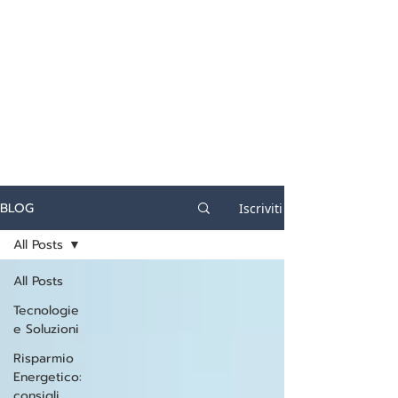
certificazione-energetica-
facile.com
Serve assistenza?
800.200.260
N. verde
BLOG
Iscriviti
All Posts
All Posts
Tecnologie
e Soluzioni
Risparmio
Energetico:
consigli