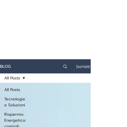
certificazione-energetica-
facile.com
Serve assistenza?
800.200.260
N. verde
BLOG
Iscriviti
All Posts
All Posts
Tecnologie
e Soluzioni
Risparmio
Energetico:
consigli