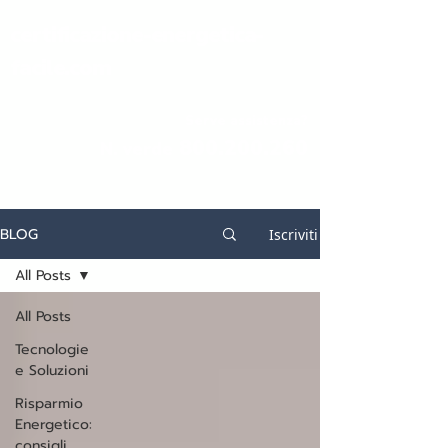
certificazione-energetica-
facile.com
Serve assistenza?
800.200.260
N. verde
BLOG
Iscriviti
All Posts
All Posts
Tecnologie
e Soluzioni
Risparmio
Energetico:
consigli