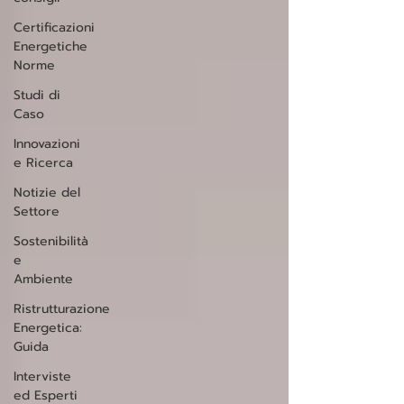
Certificazioni
Energetiche
Norme
Studi di
Caso
Innovazioni
e Ricerca
Notizie del
Settore
Sostenibilità
e
Ambiente
Ristrutturazione
Energetica:
Guida
Interviste
ed Esperti