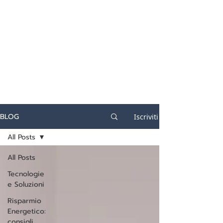
certificazione-energetica-
facile.com
Serve assistenza?
800.200.260
N. verde
BLOG
Iscriviti
All Posts
All Posts
Tecnologie
e Soluzioni
Risparmio
Energetico:
consigli