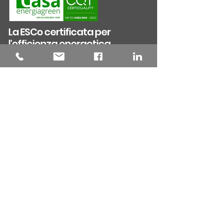
324.8878511
Tel.
0586.090.936
La ESCo certificata per
l'efficienza energetica
Sei un Tecnico?
Chi siamo
Lavora con Noi
Rimani informato
Certificato APE: cos'è ed a cosa serve
Registrazione contratto di affitto? Ape da allegare
Compravendita immobiliare: Ape aggiornato
Fine lavori di ristrutturazione e riqualificazione
Ape scaduto: scopri come rinnovarlo
Surroga del mutuo: è richiesto il certificato APE
Mutuo Green: risparmia sulla rata con classe alta
Rogito Notarile: il Notaio richiede il Certificato Ape
Transizione 5.0: richiesta la diagnosi energetica
Conto Termico 3.0: Ape ante-post obbligatori