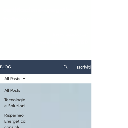
certificazione-energetica-
facile.com
Serve assistenza?
800.200.260
N. verde
BLOG
Iscriviti
All Posts
All Posts
Tecnologie
e Soluzioni
Risparmio
Energetico:
consigli