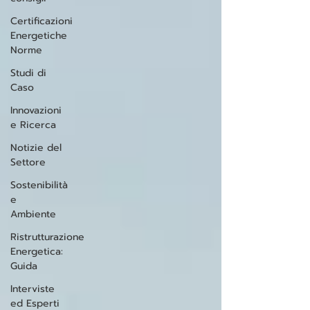
Certificazioni
Energetiche
Norme
Studi di
Caso
Innovazioni
e Ricerca
Notizie del
Settore
Sostenibilità
e
Ambiente
Ristrutturazione
Energetica:
Guida
Interviste
ed Esperti