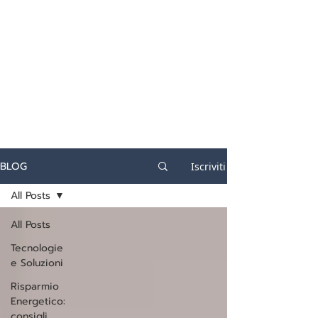
certificazione-energetica-
facile.com
Serve assistenza?
800.200.260
N. verde
BLOG
Iscriviti
All Posts
All Posts
Tecnologie
e Soluzioni
Risparmio
Energetico:
consigli