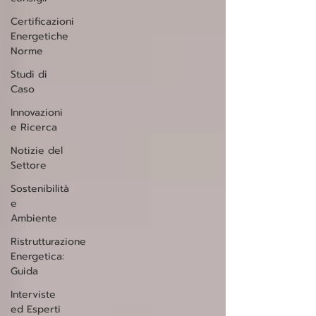
Certificazioni
Energetiche
Norme
Studi di
Caso
Innovazioni
e Ricerca
Notizie del
Settore
Sostenibilità
e
Ambiente
Ristrutturazione
Energetica:
Guida
Interviste
ed Esperti