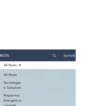
certificazione-energetica-
facile.com
Serve assistenza?
800.200.260
N. verde
BLOG
Iscriviti
All Posts
All Posts
Tecnologie
e Soluzioni
Risparmio
Energetico:
consigli