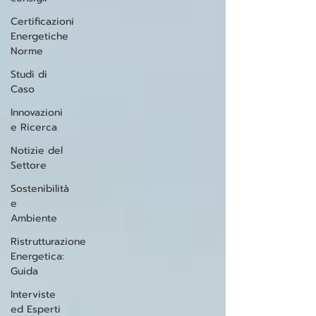
Certificazioni
Energetiche
Norme
Studi di
Caso
Innovazioni
e Ricerca
Notizie del
Settore
Sostenibilità
e
Ambiente
Ristrutturazione
Energetica:
Guida
Interviste
ed Esperti