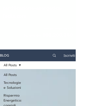
certificazione-energetica-
facile.com
Serve assistenza?
800.200.260
N. verde
BLOG
Iscriviti
All Posts
All Posts
Tecnologie
e Soluzioni
Risparmio
Energetico:
consigli