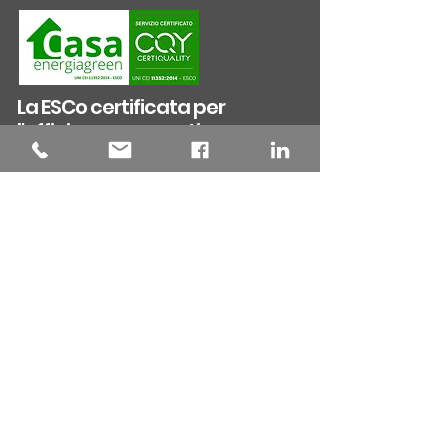
certificata n.71212 | il servizio di certificazione energetica
online per privati ed imprese |
email:
info.casaenergiagreen@gmail.com
N. Verde
800.200.260
cell.
324.8878511
Tel.
0586.090.936
La ESCo certificata per
l'efficienza energetica
Sei un Tecnico?
Chi siamo
Lavora con Noi
Rimani informato
Certificato APE: cos'è ed a cosa serve
Registrazione contratto di affitto? Ape da allegare
Compravendita immobiliare: Ape aggiornato
Fine lavori di ristrutturazione e riqualificazione
Ape scaduto: scopri come rinnovarlo
Surroga del mutuo: è richiesto il certificato APE
Mutuo Green: risparmia sulla rata con classe alta
Rogito Notarile: il Notaio richiede il Certificato Ape