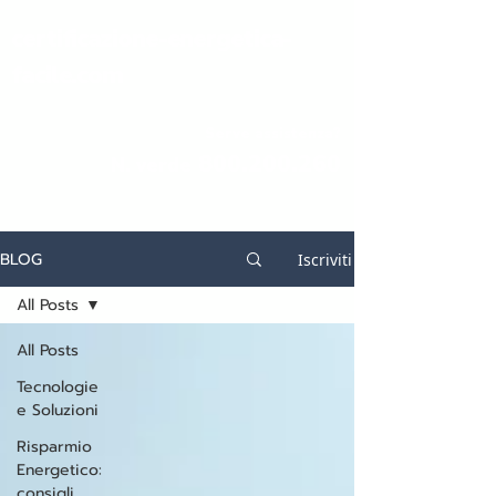
certificazione-energetica-
facile.com
Serve assistenza?
800.200.260
N. verde
BLOG
Iscriviti
All Posts
All Posts
Tecnologie
e Soluzioni
Risparmio
Energetico:
consigli