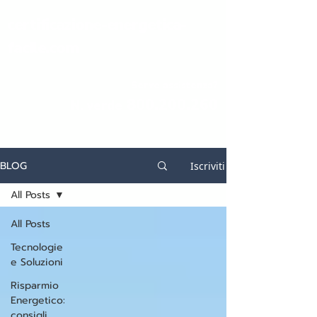
certificazione-energetica-
facile.com
Serve assistenza?
800.200.260
N. verde
BLOG
Iscriviti
All Posts
All Posts
Tecnologie
e Soluzioni
Risparmio
Energetico:
consigli