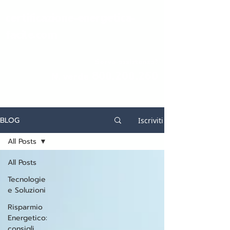
certificazione-energetica-
facile.com
Serve assistenza?
800.200.260
N. verde
BLOG
Iscriviti
All Posts
All Posts
Tecnologie
e Soluzioni
Risparmio
Energetico:
consigli