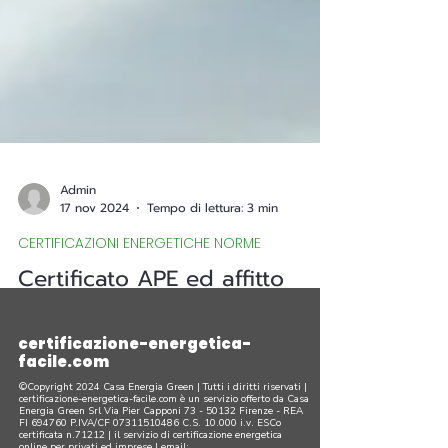
Admin
17 nov 2024
Tempo di lettura: 3 min
CERTIFICAZIONI ENERGETICHE NORME
Certificato APE ed affitto
breve
certificazione-energetica-
il DL 145/2013 prevede che i contratti di
facile.com
qualsiasi durata contengano una clausola in
cui il conduttore dichiara di aver ricevuto
©Copyright 2024 Casa Energia Green | Tutti i diritti riservati |