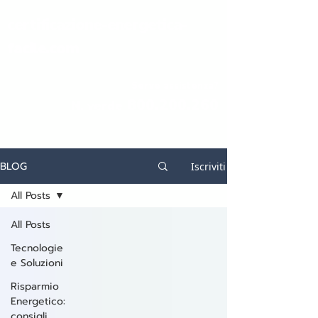
certificazione-energetica-
facile.com
Serve assistenza?
800.200.260
N. verde
BLOG
Iscriviti
All Posts
All Posts
Tecnologie
e Soluzioni
Risparmio
Energetico:
consigli