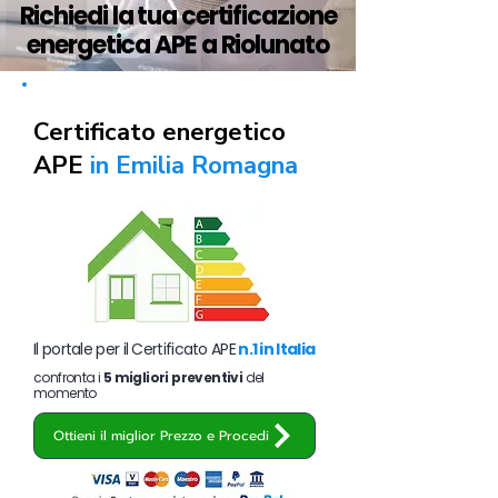
Richiedi la tua certificazione
energetica APE a Riolunato
Certificato energetico
APE
in Emilia Romagna
Il portale per il Certificato APE
n.1 in Italia
confronta i
5 migliori preventivi
del
momento
Ottieni il miglior Prezzo e Procedi