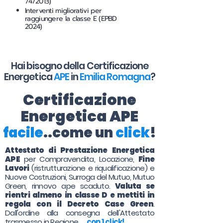
74/2013)
Interventi migliorativi per
raggiungere la classe E (EPBD
2024)
Hai bisogno della Certificazione
Energetica
APE
in
Emilia Romagna
?
Certificazione
Energetica APE
facile
..come un
click
!
Attestato di Prestazione Energetica
APE
per Compravendita, Locazione,
Fine
Lavori
(ristrutturazione e riqualificazione) e
Nuove Costruzioni, Surroga del Mutuo, Mutuo
Green, rinnovo ape scaduto.
Valuta se
rientri almeno in classe D e mettiti in
regola con il Decreto Case Green
.
Dall'ordine alla consegna dell'Attestato
trasmesso in Regione. . .
con 1 click!