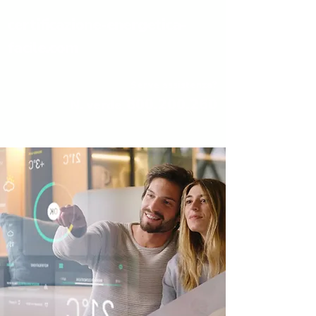
certificazione-energetica-
facile.com
Serve assistenza?
800.200.260
N. verde