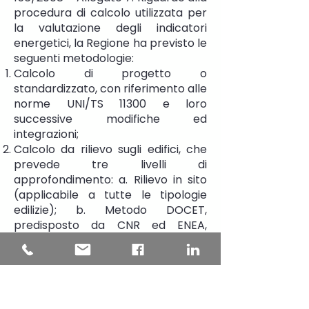
procedura di calcolo utilizzata per
la valutazione degli indicatori
energetici, la Regione ha previsto le
seguenti metodologie:
Calcolo di progetto o
standardizzato, con riferimento alle
norme UNI/TS 11300 e loro
successive modifiche ed
integrazioni;
Calcolo da rilievo sugli edifici, che
prevede tre livelli di
approfondimento: a. Rilievo in sito
(applicabile a tutte le tipologie
edilizie); b. Metodo DOCET,
predisposto da CNR ed ENEA,
applicabile agli edifici residenziali
esistenti con superficie utile fino a
3.000 metri quadrati; c. Metodo
semplificato, applicabile agli edifici
residenziali esistenti con superficie