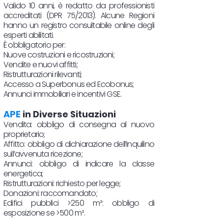
Valido 10 anni, è redatto da professionisti
accreditati (DPR 75/2013). Alcune Regioni
hanno un registro consultabile online degli
esperti abilitati.
È obbligatorio per:
Nuove costruzioni e ricostruzioni;
Vendite e nuovi affitti;
Ristrutturazioni rilevanti;
Accesso a Superbonus ed Ecobonus;
Annunci immobiliari e incentivi GSE.
APE
in Diverse Situazioni
Vendita: obbligo di consegna al nuovo
proprietario;
Affitto: obbligo di dichiarazione dell’inquilino
sull’avvenuta ricezione;
Annunci: obbligo di indicare la classe
energetica;
Ristrutturazioni: richiesto per legge;
Donazioni: raccomandato;
Edifici pubblici >250 m²: obbligo di
esposizione se >500 m².