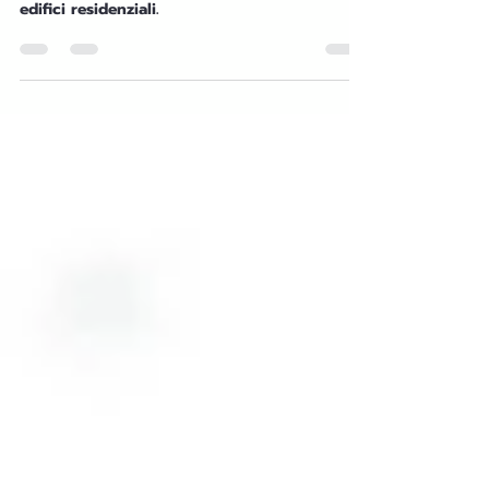
Gli Attestati di Prestazione Energetica APE
potrebbero diventare titoli negoziabili per gli
edifici residenziali.