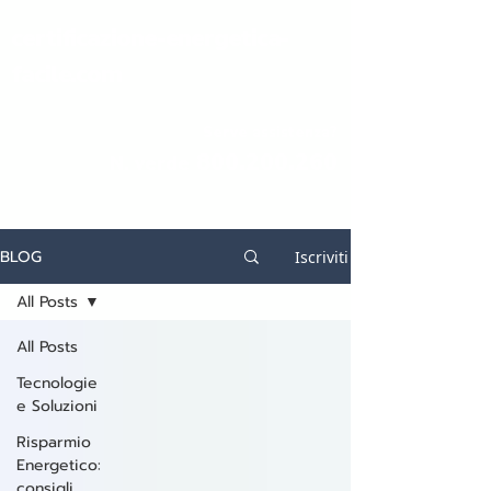
certificazione-energetica-
facile.com
Serve assistenza?
800.200.260
N. verde
BLOG
Iscriviti
All Posts
All Posts
Tecnologie
e Soluzioni
Risparmio
Energetico:
consigli