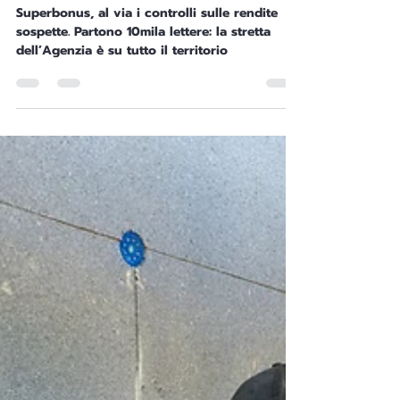
Admin
21 mar 2025
Tempo di lettura: 4 min
RISPARMIO ENERGETICO: CONSIGLI
Superbonus e irregolarità
catastali, pronte le prime
10mila lettere di verifica
Superbonus, al via i controlli sulle rendite
sospette. Partono 10mila lettere: la stretta
dell’Agenzia è su tutto il territorio