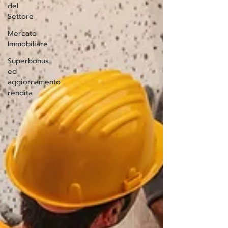
del
Settore
Mercato
Immobiliare
Superbonus
ed
aggiornamento
rendita