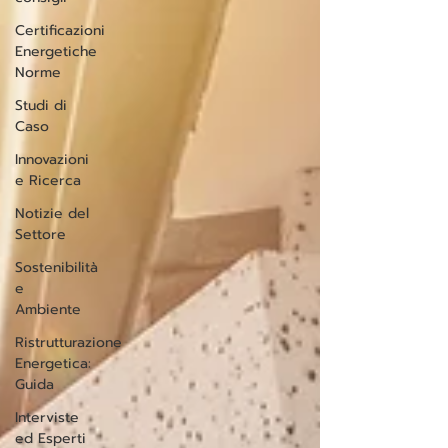
Certificazioni
Energetiche
Norme
Studi di
Caso
Innovazioni
e Ricerca
Notizie del
Settore
Sostenibilità
e
Ambiente
Ristrutturazione
Energetica:
Guida
Interviste
ed Esperti