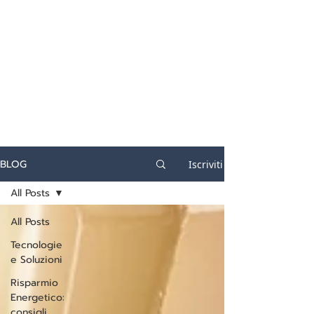
certificazione-energetica-
facile.com
Serve assistenza?
800.200.260
N. verde
BLOG
Iscriviti
All Posts
All Posts
Tecnologie
e Soluzioni
Risparmio
Energetico:
consigli