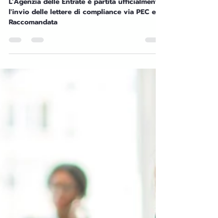
Admin
7 mar 2025
Tempo di lettura: 3 min
RISPARMIO ENERGETICO: CONSIGLI
Superbonus, Ecobonus,
Bonus Casa e Sisma Bonus,
se non hai ancora ricevuto la
lettera di compliance
dall'Agenzia delle Entrate sei
ancora in tempo per metterti
in regola.
L'Agenzia delle Entrate è partita ufficialmente
l'invio delle lettere di compliance via PEC e
Raccomandata