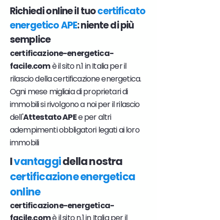
Richiedi online il tuo
certificato
energetico APE
: niente di più
semplice
certificazione-energetica-
facile.com
è il sito n.1 in Italia per il
rilascio della certificazione energetica.
Ogni mese migliaia di proprietari di
immobili si rivolgono a noi per il rilascio
dell'
Attestato APE
e per altri
adempimenti obbligatori legati ai loro
immobili
I
vantaggi
della nostra
certificazione energetica
online
certificazione-energetica-
facile.com
è il sito n.1 in Italia per il