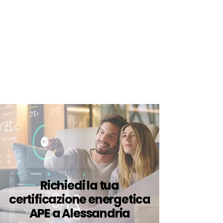
certificazione-energetica-
facile.com
Serve assistenza?
800.200.260
N. verde
Richiedi la tua
certificazione energetica
APE a Alessandria