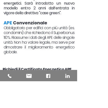
energetici. Sarà introdotto un nuovo
modello entro 2 anni dall’entrata in
vigore della direttiva "case green".
APE
Convenzionale
Obbligatorio per edifici con più unità (es.
condomini) che richiedono il Superbonus
110%. Riassume i dati degli APE delle singole
unità. Non ha valore legale, ma serve per
dimostrare il miglioramento energetico
globale.
Richiedi il Certificato Energetico APE
in Piemonte
Se stai cercando la Certificazione
Energetica per la tua casa o immobile in
Piemonte, sei nel posto giusto. Abbiamo
certificatori energetici qualificati in tutte le
province piemontesi, da Torino a Cuneo
,
da Asti a Novara. Assicurati di ottenere il