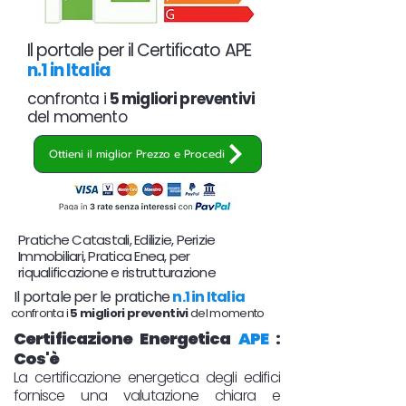
Il portale per il Certificato APE
n.1 in Italia
confronta i
5 migliori preventivi
del momento
Ottieni il miglior Prezzo e Procedi
Pratiche Catastali, Edilizie, Perizie
Immobiliari, Pratica Enea, per
riqualificazione e ristrutturazione
Il portale per le pratiche
n.1 in Italia
confronta i
5 migliori preventivi
del momento
Certificazione Energetica
APE
:
Cos'è
La certificazione energetica degli edifici
fornisce una valutazione chiara e