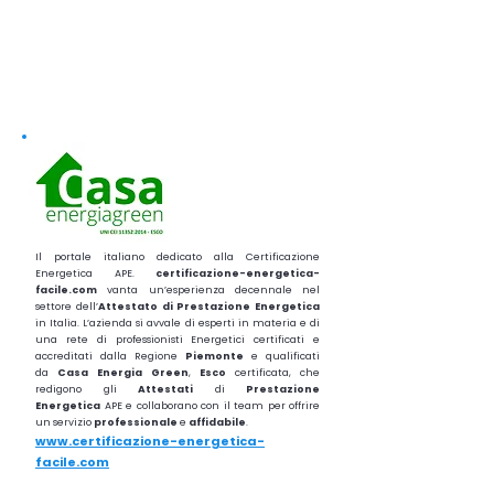
Il portale italiano dedicato alla Certificazione
Energetica APE.
certificazione-energetica-
facile.com
vanta un’esperienza decennale nel
settore dell’
Attestato di Prestazione Energetica
in Italia. L’azienda si avvale di esperti in materia e di
una rete di professionisti Energetici certificati e
accreditati dalla Regione
Piemonte
e qualificati
da
Casa Energia Green
,
Esco
certificata, che
redigono gli
Attestati
di
Prestazione
Energetica
APE e collaborano con il team per offrire
un servizio
professionale
e
affidabile
.
www.certificazione-energetica-
facile.com