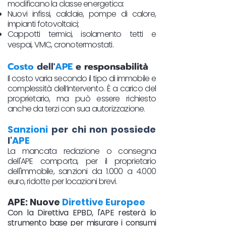
modificano la classe energetica:
Nuovi infissi, caldaie, pompe di calore,
impianti fotovoltaici;
Cappotti termici, isolamento tetti e
vespai, VMC, cronotermostati.​
Costo
dell'
APE
e responsabilità
Il costo varia secondo il tipo di immobile e
complessità dell’intervento. È a carico del
proprietario, ma può essere richiesto
anche da terzi con sua autorizzazione.
Sanzioni
per chi non possiede
l'
APE
La mancata redazione o consegna
dell'APE comporta, per il proprietario
dell'immobile, sanzioni da 1.000 a 4.000
euro, ridotte per locazioni brevi.
APE: Nuove
Direttive Europee
Con la Direttiva EPBD, l'APE resterà lo
strumento base per misurare i consumi