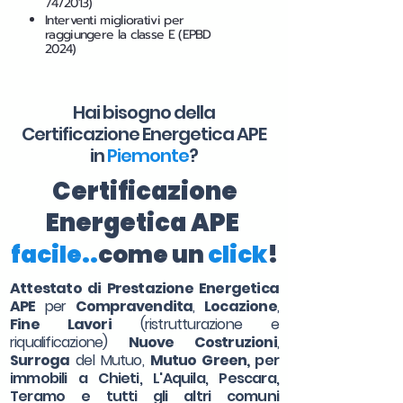
74/2013)
Interventi migliorativi per
raggiungere la classe E (EPBD
2024)
Hai bisogno della
Certificazione Energetica APE
in
Piemonte
?
Certificazione
Energetica APE
facile..
come un
click
!
Attestato di Prestazione Energetica
APE
per
Compravendita
,
Locazione
,
Fine Lavori
(ristrutturazione e
riqualificazione)
Nuove Costruzioni
,
Surroga
del Mutuo,
Mutuo Green,
per
immobili a Chieti, L'Aquila, Pescara,
Teramo e tutti gli altri comuni