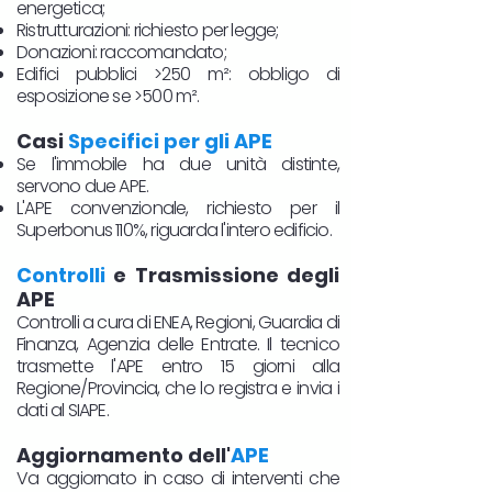
energetica;
Ristrutturazioni: richiesto per legge;
Donazioni: raccomandato;
Edifici pubblici >250 m²: obbligo di
esposizione se >500 m².
Casi
Specifici per gli APE
Se l'immobile ha due unità distinte,
servono due APE.
L'APE convenzionale, richiesto per il
Superbonus 110%, riguarda l'intero edificio.
Controlli
e Trasmissione degli
APE
Controlli a cura di ENEA, Regioni, Guardia di
Finanza, Agenzia delle Entrate. Il tecnico
trasmette l'APE entro 15 giorni alla
Regione/Provincia, che lo registra e invia i
dati al SIAPE.
Aggiornamento dell'
APE
Va aggiornato in caso di interventi che