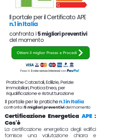
Il portale per il Certificato APE
n.1 in Italia
confronta i
5 migliori preventivi
del momento
Ottieni il miglior Prezzo e Procedi
Pratiche Catastali, Edilizie, Perizie
Immobiliari, Pratica Enea, per
riqualificazione e ristrutturazione
Il portale per le pratiche
n.1 in Italia
confronta i
5 migliori preventivi
del momento
Certificazione Energetica
APE
:
Cos'è
La certificazione energetica degli edifici
fornisce una valutazione chiara e