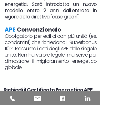
energetici. Sarà introdotto un nuovo
modello entro 2 anni dall’entrata in
vigore della direttiva "case green".
APE
Convenzionale
Obbligatorio per edifici con più unità (es.
condomini) che richiedono il Superbonus
110%. Riassume i dati degli APE delle singole
unità. Non ha valore legale, ma serve per
dimostrare il miglioramento energetico
globale.
Richiedi il Certificato Energetico APE
in Piemonte
Se stai cercando la Certificazione
Energetica per la tua casa o immobile in
Piemonte, sei nel posto giusto. Abbiamo
certificatori energetici qualificati in tutte le
province piemontesi, da Torino a Cuneo
,
da Asti a Novara. Assicurati di ottenere il