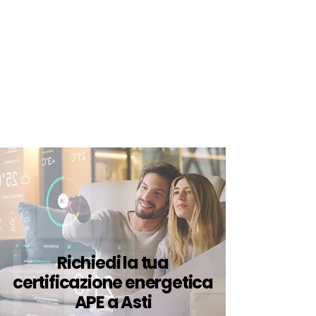
certificazione-energetica-
facile.com
Serve assistenza?
800.200.260
N. verde
Richiedi la tua
certificazione energetica
APE a Asti