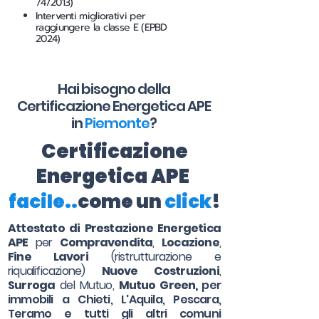
74/2013)
Interventi migliorativi per
raggiungere la classe E (EPBD
2024)
Hai bisogno della
Certificazione Energetica APE
in
Piemonte
?
Certificazione
Energetica APE
facile..
come un
click
!
Attestato di Prestazione Energetica
APE
per
Compravendita
,
Locazione
,
Fine Lavori
(ristrutturazione e
riqualificazione)
Nuove Costruzioni
,
Surroga
del Mutuo,
Mutuo Green,
per
immobili a Chieti, L'Aquila, Pescara,
Teramo e tutti gli altri comuni