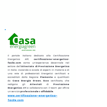
Il portale italiano dedicato alla Certificazione
Energetica APE.
certificazione-energetica-
facile.com
vanta un’esperienza decennale nel
settore dell’
Attestato di Prestazione Energetica
in Italia. L’azienda si avvale di esperti in materia e di
una rete di professionisti Energetici certificati e
accreditati dalla Regione
Piemonte
e qualificati
da
Casa Energia Green
,
Esco
certificata, che
redigono gli
Attestati
di
Prestazione
Energetica
APE e collaborano con il team per offrire
un servizio
professionale
e
affidabile
.
www.certificazione-energetica-
facile.com