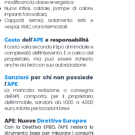
modificano la classe energetica:
Nuovi infissi, caldaie, pompe di calore,
impianti fotovoltaici;
Cappotti termici, isolamento tetti e
vespai, VMC, cronotermostati.​
Costo
dell'
APE
e responsabilità
Il costo varia secondo il tipo di immobile e
complessità dell’intervento. È a carico del
proprietario, ma può essere richiesto
anche da terzi con sua autorizzazione.
Sanzioni
per chi non possiede
l'
APE
La mancata redazione o consegna
dell'APE comporta, per il proprietario
dell'immobile, sanzioni da 1.000 a 4.000
euro, ridotte per locazioni brevi.
APE: Nuove
Direttive Europee
Con la Direttiva EPBD, l'APE resterà lo
strumento base per misurare i consumi