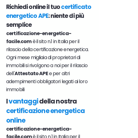
Richiedi online il tuo
certificato
energetico APE
: niente di più
semplice
certificazione-energetica-
facile.com
è il sito n.1 in Italia per il
rilascio della certificazione energetica.
Ogni mese migliaia di proprietari di
immobili si rivolgono a noi per il rilascio
dell'
Attestato APE
e per altri
adempimenti obbligatori legati ai loro
immobili
I
vantaggi
della nostra
certificazione energetica
online
certificazione-energetica-
facile.com
è il sito n.1 in Italia per il