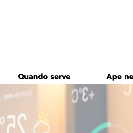
certificazione-energe
Quando serve
Ape ne