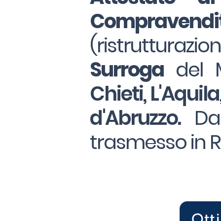
Compravendi
(ristrutturazio
Surroga
del 
Chieti, L'Aquil
d'Abruzzo.
Dall
trasmesso in Re
Ott