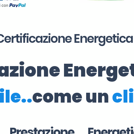
Certificazione Energetica
cazione Energe
ile..
come un
cl
i Prestazione Energe