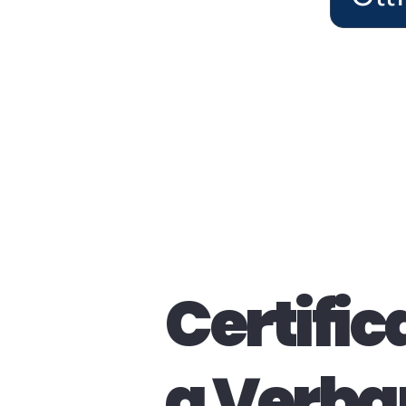
Certific
a Verba