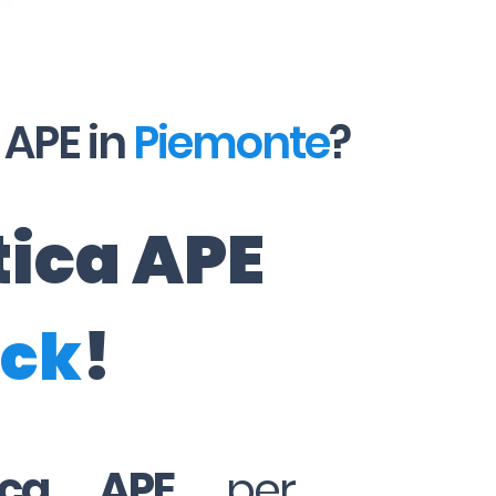
 APE in
Piemonte
?
tica APE
ick
!
tica APE
per