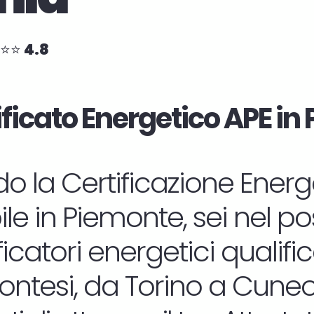
⭐⭐⭐ 4.8
tificato Energetico APE i
o la Certificazione Energ
e in Piemonte, sei nel pos
atori energetici qualificat
ntesi, da Torino a Cune