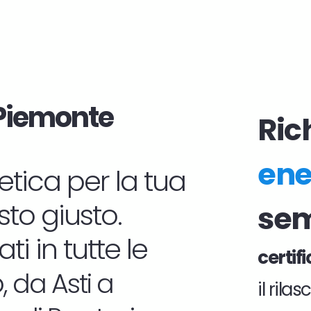
n Piemonte
Rich
ene
etica per la tua
to giusto.
sem
i in tutte le
certif
o
, da Asti a
il rila