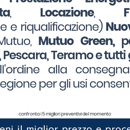
ta
,
Locazione
,
ne e riqualificazione)
Nuov
Mutuo,
Mutuo Green,
p
a, Pescara, Teramo e tutti 
'ordine alla consegna 
gione per gli usi consenti
confronta i 5 migliori preventivi del momento
ieni il miglior prezzo e proc