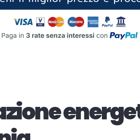
azione energe
nia