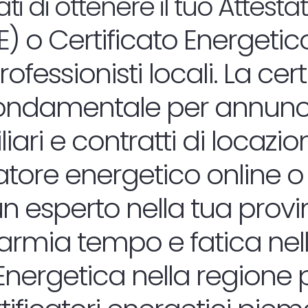
i di ottenere il tuo At
testa
) o Certificato Energetic
ofessionisti locali. La cer
ondamentale per annunci
iari e contratti di locazio
icatore energetico online 
n esperto nella tua provin
armia tempo e fatica nell
 Energetica nella regione