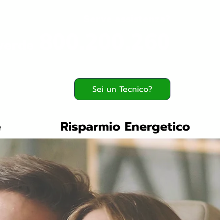
Serve assistenza?
800.200.260
verde
Sei un Tecnico?
e
Risparmio Energetico