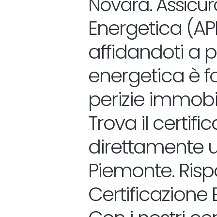
Novara. Assicurat
Energetica (APE
affidandoti a pr
energetica è f
perizie immobil
Trova il certif
direttamente u
Piemonte. Risp
Certificazione