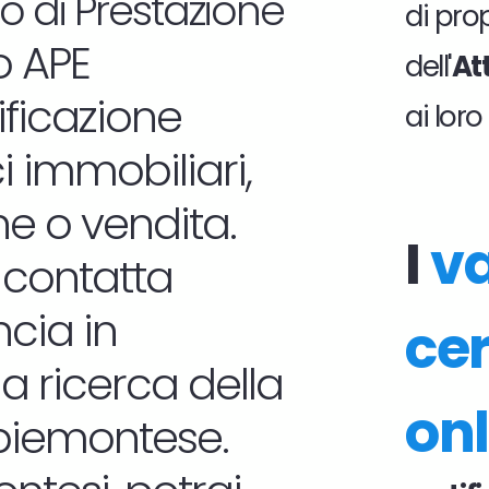
to di Prestazione
di prop
o APE
dell'
At
tificazione
ai lor
 immobiliari,
ne o vendita.
I
v
o contatta
cia in
cer
a ricerca della
onl
 piemontese.