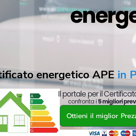
energe
tificato energetico APE
in 
Il portale per il Certifica
confronta i
5 migliori prev
Ottieni il miglior Pre