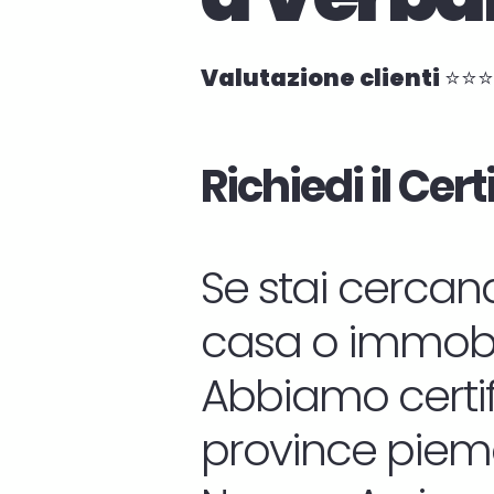
Valutazione clienti ⭐⭐
Richiedi il Cer
Se stai cercand
casa o immobil
Abbiamo certific
province piemo