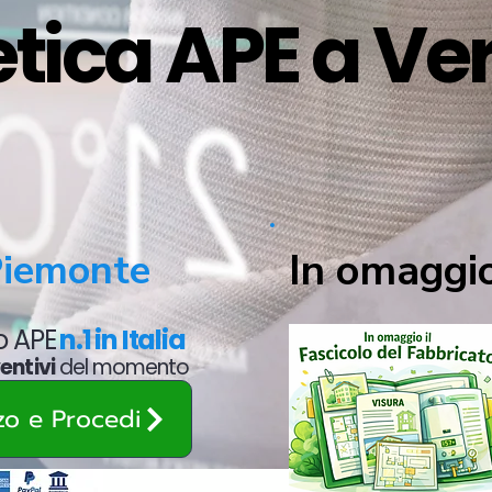
tica APE a Ve
In omaggio
Piemonte
to APE
n.1 in Italia
entivi
del momento
zzo e Procedi