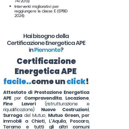
74/2013)
Interventi migliorativi per
raggiungere la classe E (EPBD
2024)
Hai bisogno della
Certificazione Energetica APE
in
Piemonte
?
Certificazione
Energetica APE
facile..
come un
click
!
Attestato di Prestazione Energetica
APE
per
Compravendita
,
Locazione
,
Fine Lavori
(ristrutturazione e
riqualificazione)
Nuove Costruzioni
,
Surroga
del Mutuo,
Mutuo Green,
per
immobili a Chieti, L'Aquila, Pescara,
Teramo e tutti gli altri comuni