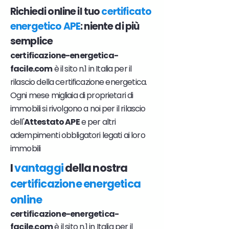
Richiedi online il tuo
certificato
energetico APE
: niente di più
semplice
certificazione-energetica-
facile.com
è il sito n.1 in Italia per il
rilascio della certificazione energetica.
Ogni mese migliaia di proprietari di
immobili si rivolgono a noi per il rilascio
dell'
Attestato APE
e per altri
adempimenti obbligatori legati ai loro
immobili
I
vantaggi
della nostra
certificazione energetica
online
certificazione-energetica-
facile.com
è il sito n.1 in Italia per il