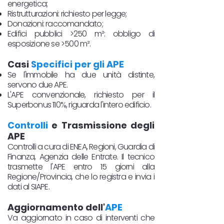
energetica;
Ristrutturazioni: richiesto per legge;
Donazioni: raccomandato;
Edifici pubblici >250 m²: obbligo di
esposizione se >500 m².
Casi
Specifici per gli APE
Se l'immobile ha due unità distinte,
servono due APE.
L'APE convenzionale, richiesto per il
Superbonus 110%, riguarda l'intero edificio.
Controlli
e Trasmissione degli
APE
Controlli a cura di ENEA, Regioni, Guardia di
Finanza, Agenzia delle Entrate. Il tecnico
trasmette l'APE entro 15 giorni alla
Regione/Provincia, che lo registra e invia i
dati al SIAPE.
Aggiornamento dell'
APE
Va aggiornato in caso di interventi che