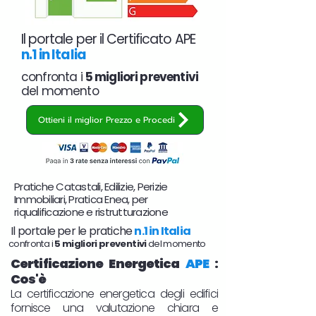
Il portale per il Certificato APE
n.1 in Italia
confronta i
5 migliori preventivi
del momento
Ottieni il miglior Prezzo e Procedi
Pratiche Catastali, Edilizie, Perizie
Immobiliari, Pratica Enea, per
riqualificazione e ristrutturazione
Il portale per le pratiche
n.1 in Italia
confronta i
5 migliori preventivi
del momento
Certificazione Energetica
APE
:
Cos'è
La certificazione energetica degli edifici
fornisce una valutazione chiara e