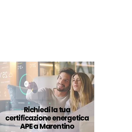
certificazione-energetica-
facile.com
Serve assistenza?
800.200.260
N. verde
Richiedi la tua
certificazione energetica
APE a Marentino