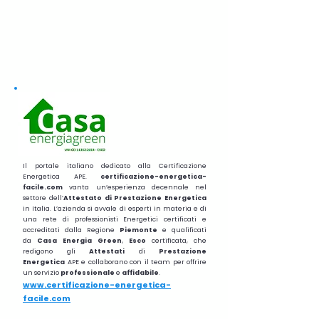
Il portale italiano dedicato alla Certificazione
Energetica APE.
certificazione-energetica-
facile.com
vanta un’esperienza decennale nel
settore dell’
Attestato di Prestazione Energetica
in Italia. L’azienda si avvale di esperti in materia e di
una rete di professionisti Energetici certificati e
accreditati dalla Regione
Piemonte
e qualificati
da
Casa Energia Green
,
Esco
certificata, che
redigono gli
Attestati
di
Prestazione
Energetica
APE e collaborano con il team per offrire
un servizio
professionale
e
affidabile
.
www.certificazione-energetica-
facile.com