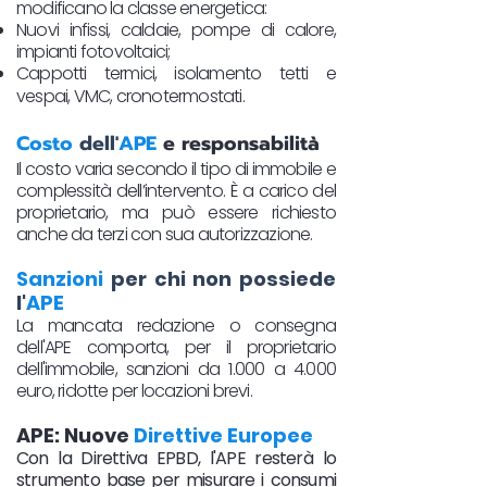
modificano la classe energetica:
Nuovi infissi, caldaie, pompe di calore,
impianti fotovoltaici;
Cappotti termici, isolamento tetti e
vespai, VMC, cronotermostati.​
Costo
dell'
APE
e responsabilità
Il costo varia secondo il tipo di immobile e
complessità dell’intervento. È a carico del
proprietario, ma può essere richiesto
anche da terzi con sua autorizzazione.
Sanzioni
per chi non possiede
l'
APE
La mancata redazione o consegna
dell'APE comporta, per il proprietario
dell'immobile, sanzioni da 1.000 a 4.000
euro, ridotte per locazioni brevi.
APE: Nuove
Direttive Europee
Con la Direttiva EPBD, l'APE resterà lo
strumento base per misurare i consumi