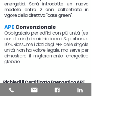
energetici. Sarà introdotto un nuovo
modello entro 2 anni dall’entrata in
vigore della direttiva "case green".
APE
Convenzionale
Obbligatorio per edifici con più unità (es.
condomini) che richiedono il Superbonus
110%. Riassume i dati degli APE delle singole
unità. Non ha valore legale, ma serve per
dimostrare il miglioramento energetico
globale.
Richiedi il Certificato Energetico APE
in Piemonte
Se stai cercando la Certificazione
Energetica per la tua casa o immobile in
Piemonte, sei nel posto giusto. Abbiamo
certificatori energetici qualificati in tutte le
province piemontesi, da Torino a Cuneo
,
da Asti a Novara. Assicurati di ottenere il