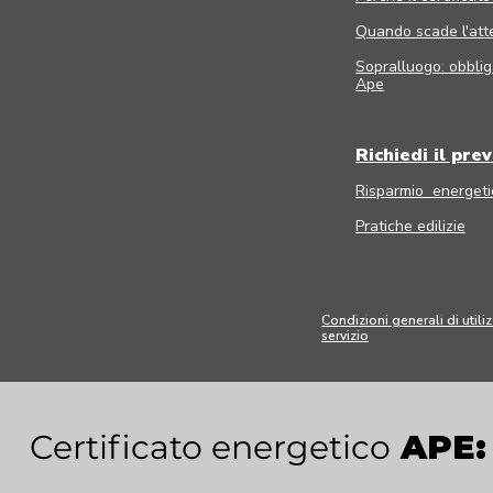
Quando scade l'att
Sopralluogo: obbliga
Ape
Richiedi il pre
Risparmio energeti
Pratiche edilizie
Condizioni generali di utili
servizio
Certificato energetico
APE
: