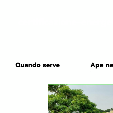
certificazione-energe
Quando serve
Ape ne
All Posts
Tecnologie e Soluzio
Studi di Caso
Innovazion
Ristrutturazione Energetica: 