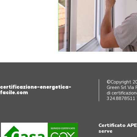
©Copyright 202
certificazione-energetica-
Green Srl Via 
facile.com
di certificazio
324.8878511 
Certificato APE
serve