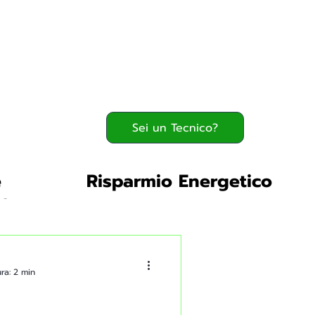
Serve assistenza?
800.200.260
verde
Sei un Tecnico?
e
Risparmio Energetico
ergetiche Norme
ente
ra: 2 min
biliare