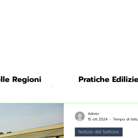
tica-facile.com
N. 
lle Regioni
Pratiche Edilizi
ni
Risparmio Energetico: consigli
Certificazioni En
i e Ricerca
Notizie del Settore
Sostenibilità e Ambi
Admin
15 ott 2024
Tempo di lettu
Notizie del Settore
Guida
Interviste ed Esperti del Settore
Mercato Immo