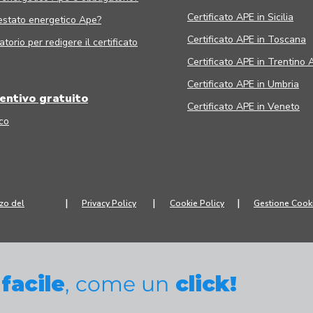
Certificato APE in Sicilia
estato energetico Ape?
Certificato APE in Toscana
torio per redigere il certificato
Certificato APE in Trentino 
Certificato APE in Umbria
ventivo gratuito
Certificato APE in Veneto
co
|
|
|
zzo del
Privacy Policy
Cookie Policy
Gestione Cook
facile
,
come un
click!