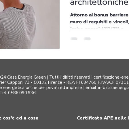
architettonich
Attorno al bonus barriere del 75% s
muro di requisiti e vincoli
"salva-spese" (212/23) e...
4 Casa Energia Green | Tutti i diritti riservati | certificazione-en
Pier Capponi 73 - 50132 Firenze - REA FI 694760 P.IVA/CF 07311510
ne energetica online per privati ed imprese |
email:
info.casaenerg
Tel. 0586.090.936
: cos'è ed a cosa
Certificato APE nelle