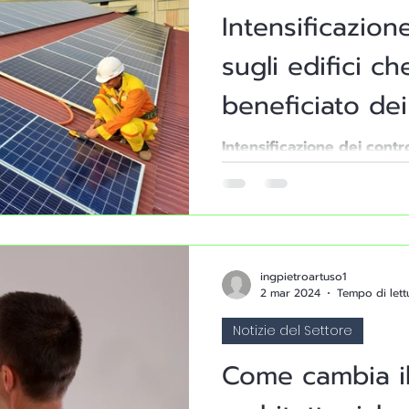
Intensificazione
sugli edifici c
o rendita
beneficiato dei
alla riqualifica
Intensificazione dei contro
beneficiato dei bonus legat
Superbonus o 
come il Superbonus o l'E
50/65!
ingpietroartuso1
2 mar 2024
Tempo di lett
Notizie del Settore
Come cambia il