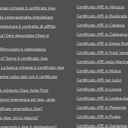
Certificato APE in Abruzzo
otaio richiede il certificato Ape
Certificato APE in Basilicata
 la compravendita immobiliare
Certificato APE in Calabria
egistrare il contratto di affitto
Certificato APE in Campania
sa? Devi depositare l'Ape in
Certificato APE in Emilia R
 Rinnovarlo è obbligatorio
Certificato APE in Friuli Vene
e? Serve il certificato Ape
Certificato APE nelle March
La banca richiede il certificato Ape
Certificato APE in Molise
mia sulla rata con il certificato
Certificato APE nel Lazio
Certificato APE in Liguria
è richiesto l'Ape Ante-Post
Certificato APE in Lombardi
agnosi energetica ed Ape -ante
Certificato APE in Piemonte
tificato energetico Ape?
Certificato APE in Puglia
 Ape: chi lo rilascia?
Certificato APE in Sardegna
o energetico Ape è obbligatorio?