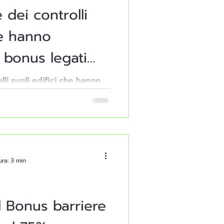
 dei controlli
he hanno
 bonus legati
zione, come il
lli sugli edifici che hanno
i alla riqualificazione,
l'Ecobonus
cobonus
ura: 3 min
 Bonus barriere