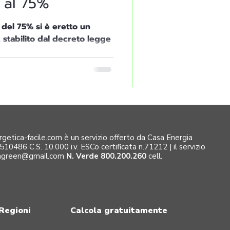
e al 75%
i è eretto un
, stabilito dal decreto legge
ergetica-facile.com è un servizio offerto da Casa Energia
486 C.S. 10.000 i.v. ESCo certificata n.71212 | il servizio
iagreen@gmail.com
N. Verde 800.200.260
cell.
 Regioni
Calcola gratuitamente