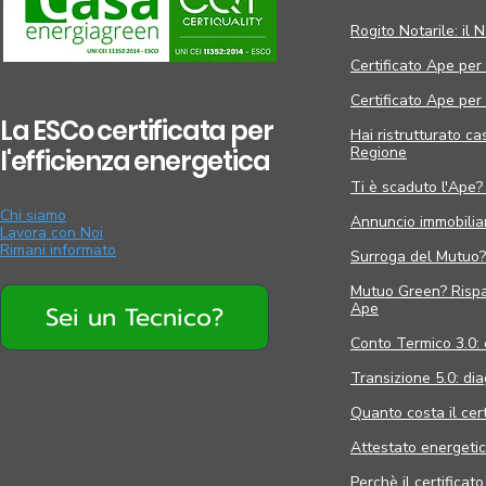
Rogito Notarile: il N
Certificato Ape per
Certificato Ape per r
La ESCo certificata per
Hai ristrutturato ca
Regione
l'efficienza energetica
Ti è scaduto l'Ape?
Chi siamo
Annuncio immobiliar
Lavora con Noi
Rimani informato
Surroga del Mutuo? 
Mutuo Green? Rispar
Ape
Sei un Tecnico?
Conto Termico 3.0: 
Transizione 5.0: di
Quanto costa il cer
Attestato energetico
Perchè il certificat