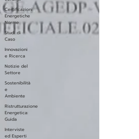
Certificazioni
Energetiche
Norme
Studi di
Caso
Innovazioni
e Ricerca
Notizie del
Settore
Sostenibilità
e
Ambiente
Ristrutturazione
Energetica:
Guida
Interviste
ed Esperti