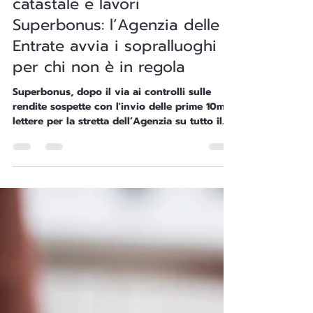
Admin
8 mag 2025
Tempo di lettura: 4 min
SUPERBONUS ED AGGIORNAMENTO RENDITA
Variazione della rendita
catastale e lavori
Superbonus: l’Agenzia delle
Entrate avvia i sopralluoghi
per chi non è in regola
Superbonus, dopo il via ai controlli sulle
rendite sospette con l'invio delle prime 10mila
lettere per la stretta dell’Agenzia su tutto il
territorio nazionale annunciata il 7 Febbraio
2025 con il provvedimento dell'Agenzia delle
Entrate n. 38133/2025 (scarica QUI il
documento), adesso si avvia la fase del
potenziale controllo diretto sugli immobili. Se