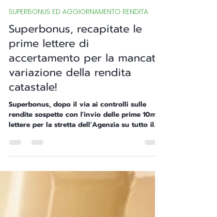
Admin
18 nov 2025
Tempo di lettura: 5 min
SUPERBONUS ED AGGIORNAMENTO RENDITA
Superbonus, recapitate le
prime lettere di
accertamento per la mancata
variazione della rendita
catastale!
Superbonus, dopo il via ai controlli sulle
rendite sospette con l'invio delle prime 10mila
lettere per la stretta dell’Agenzia su tutto il
territorio nazionale annunciata il 7 Febbraio
2025 con il provvedimento dell'Agenzia delle
Entrate n. 38133/2025 (scarica QUI il
documento), sono arrivate le prima lettere di
compliance ai contribuenti inadempienti. Se il
Catasto non viene aggiornato dopo gli