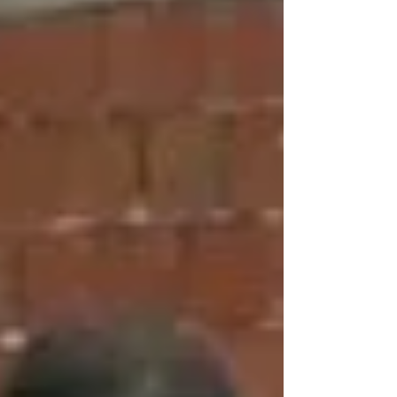
territorio nazionale annunciata il 7 Febbraio
2025 con il provvedimento dell'Agenzia delle
Entrate n. 38133/2025 (scarica QUI il
documento), adesso si avvia la seconda fase
di invio con altre 12 mila lettere di
compliance. Se il Catasto non viene
aggiornato dopo gli interventi con il
Superbonus, l’Agenzia delle Entrate può
sanzionare.