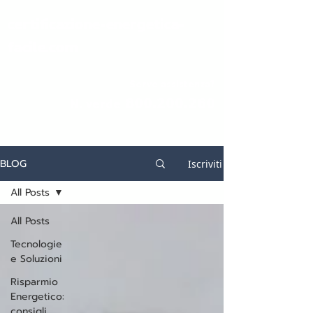
certificazione-energetica-
facile.com
Serve assistenza?
800.200.260
N. verde
BLOG
Iscriviti
All Posts
All Posts
Tecnologie
e Soluzioni
Risparmio
Energetico:
consigli