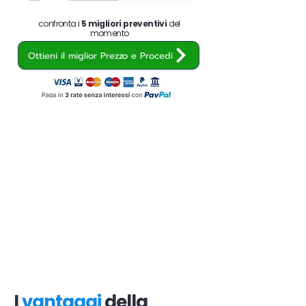
confronta i
5 migliori preventivi
del
momento
Ottieni il miglior Prezzo e Procedi
I
vantaggi
della