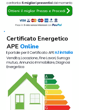
confronta i
5 migliori preventivi
del momento
Ottieni il miglior Prezzo e Procedi
Certificato Energetico
APE
Online
Il portale per il Certificato APE
n.1 in Italia
Vendita, Locazione, Fine Lavori, Surroga
mutuo, Annuncio Immobiliare, Diagnosi
Energetica