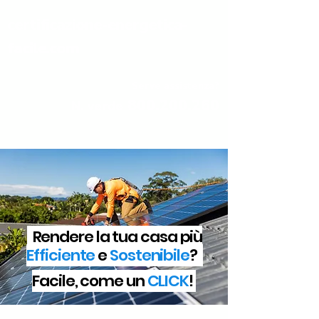
certificazione-energetica-
facile.com
Serve assistenza?
800.200.260
N. verde
Rendere la tua casa più
Efficiente
e
Sostenibile
?
Facile, come un
CLICK
!