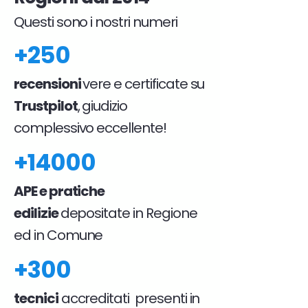
Questi sono i nostri numeri
+250
recensioni
vere e certificate su
Trustpilot
, giudizio
complessivo eccellente!
+14000
APE e pratiche
edilizie
depositate in Regione
ed in Comune
+300
tecnici
accreditati presenti in