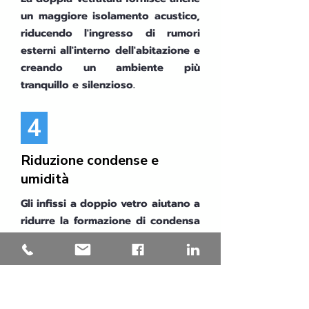
un maggiore isolamento acustico,
riducendo l'ingresso di rumori
esterni all'interno dell'abitazione e
creando un ambiente più
tranquillo e silenzioso.
4
Riduzione condense e
umidità
Gli infissi a doppio vetro aiutano a
ridurre la formazione di condensa
sulla superficie interna delle
finestre, mantenendo gli ambienti
interni più asciutti e riducendo il
rischio di umidità e muffe.