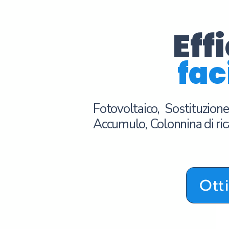
Eff
fac
Fotovoltaico, Sostituzion
Accumulo, Colonnina di ri
Ott