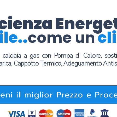
icienza Energe
ile..
come un
cl
e caldaia a gas con Pompa di Calore, sostitu
carica, Cappotto Termico, Adeguamento Anti
ieni il miglior Prezzo e Proc