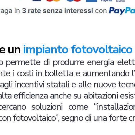
re un
impianto fotovoltaico
o permette di produrre energia elettr
te i costi in bolletta e aumentando 
agli incentivi statali e alle nuove tecn
alta efficienza anche su abitazioni esist
rcano soluzioni come “installazion
on fotovoltaico”, segno di una forte cr