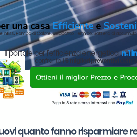
per una casa
Efficiente
e
Sosteni
ne Infissi, Pompa di Calore, Cappotto Termico, Batteria di accumulo
Il portale per l'efficienza energetica
n.1 i
confronta i
5 migliori preventivi
del m
Ottieni il miglior Prezzo e Proc
 nuovi quanto fanno risparmiare r