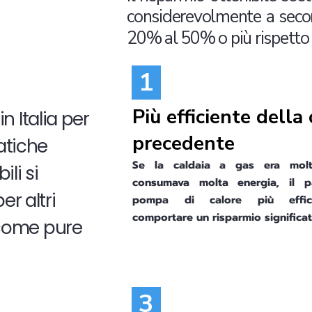
considerevolmente a seconda
20% al 50% o più rispetto 
1
Più efficiente della
 in Italia per
precedente
ratiche
Se la caldaia a gas era molto
li si
consumava molta energia, il 
er altri
pompa di calore più effic
comportare un risparmio significat
 come pure
3