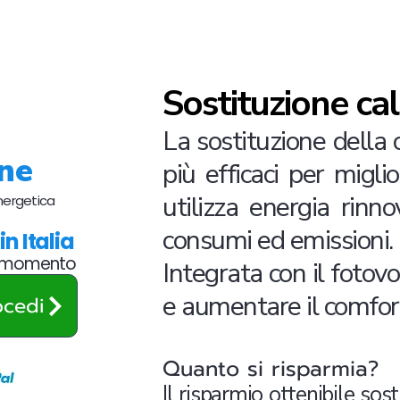
Sostituzione ca
La sostituzione della 
ne
più efficaci per migli
utilizza energia rinno
Energetica
consumi ed emissioni.
 in Italia
 momento
Integrata con il fotovo
e aumentare il comfort
ocedi
Quanto si risparmia?
Il risparmio ottenibile so