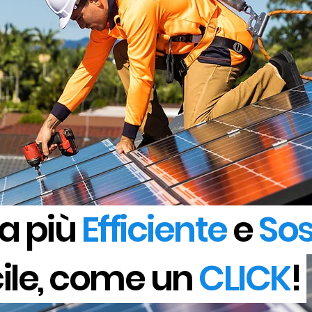
a più
Efficiente
e
Sos
ile, come un
CLICK
!