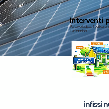
Interventi 
Fotovoltaico, Sotituzio
Colonnina
infissi