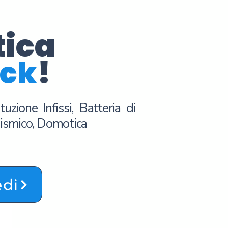
tica
ick
!
zione Infissi, Batteria di
sismico, Domotica
edi