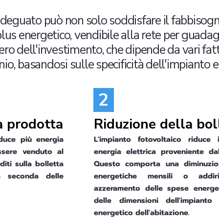
deguato può non solo soddisfare il fabbisogn
s energetico, vendibile alla rete per guadagni
pero dell'investimento, che dipende da vari fat
io, basandosi sulle specificità dell'impianto e 
2
a prodotta
Riduzione della bol
duce più energia
L'impianto fotovoltaico riduce 
ssere venduto al
energia elettrica proveniente da
iti sulla bolletta
Questo comporta una diminuzion
 seconda delle
energetiche mensili o addiri
azzeramento delle spese energe
delle dimensioni dell'impiant
energetico dell'abitazione.