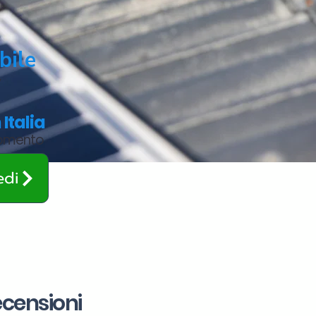
bile
,
n Italia
omento
edi
ecensioni