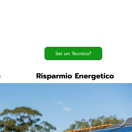
Serve assistenza?
800.200.260
verde
Sei un Tecnico?
e
Risparmio Energetico