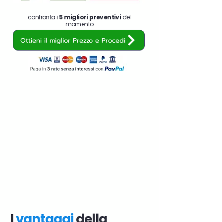
confronta i
5 migliori preventivi
del
momento
Ottieni il miglior Prezzo e Procedi
I
vantaggi
della