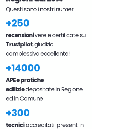
Questi sono i nostri numeri
+250
recensioni
vere e certificate su
Trustpilot
, giudizio
complessivo eccellente!
+14000
APE e pratiche
edilizie
depositate in Regione
ed in Comune
+300
tecnici
accreditati presenti in