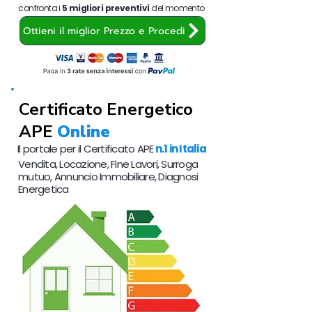
confronta i
5 migliori preventivi
del momento
Ottieni il miglior Prezzo e Procedi
Certificato Energetico
APE
Online
Il portale per il Certificato APE
n.1 in Italia
Vendita, Locazione, Fine Lavori, Surroga
mutuo, Annuncio Immobiliare, Diagnosi
Energetica