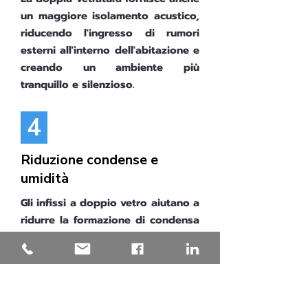
un maggiore isolamento acustico,
riducendo l'ingresso di rumori
esterni all'interno dell'abitazione e
creando un ambiente più
tranquillo e silenzioso.
4
Riduzione condense e
umidità
Gli infissi a doppio vetro aiutano a
ridurre la formazione di condensa
sulla superficie interna delle
finestre, mantenendo gli ambienti
interni più asciutti e riducendo il
rischio di umidità e muffe.