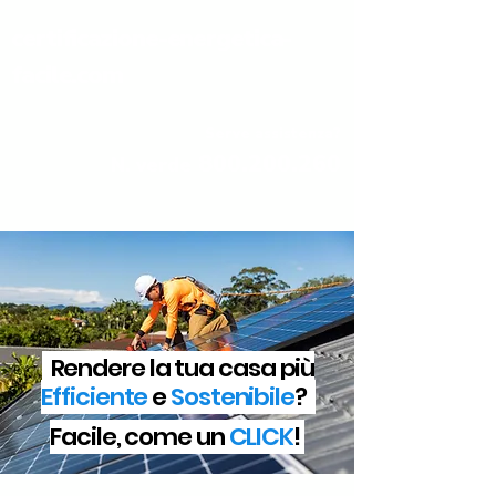
certificazione-energetica-
facile.com
Serve assistenza?
800.200.260
N. verde
Rendere la tua casa più
Efficiente
e
Sostenibile
?
Facile, come un
CLICK
!