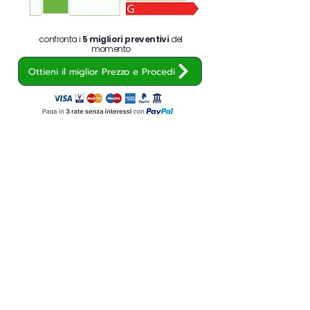
confronta i
5 migliori preventivi
del
momento
Ottieni il miglior Prezzo e Procedi