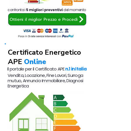
confronta i
5 migliori preventivi
del momento
Ottieni il miglior Prezzo e Procedi
Certificato Energetico
APE
Online
Il portale per il Certificato APE
n.1 in Italia
Vendita, Locazione, Fine Lavori, Surroga
mutuo, Annuncio Immobiliare, Diagnosi
Energetica