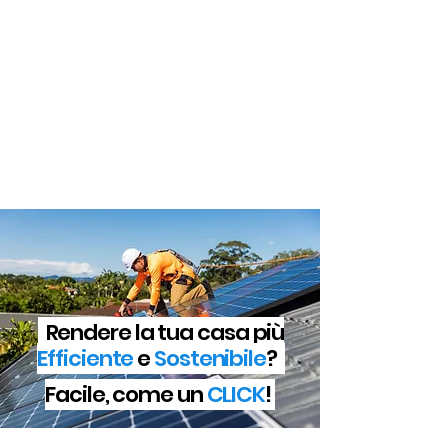
certificazione-energetica-
facile.com
Serve assistenza?
800.200.260
N. verde
Rendere la tua casa più
Efficiente
e
Sostenibile
?
Facile, come un
CLICK
!