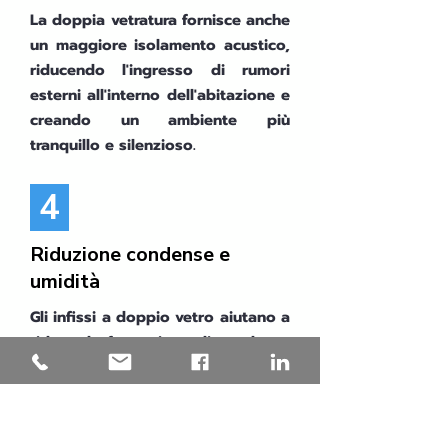
La doppia vetratura fornisce anche
un maggiore isolamento acustico,
riducendo l'ingresso di rumori
esterni all'interno dell'abitazione e
creando un ambiente più
tranquillo e silenzioso.
4
Riduzione condense e
umidità
Gli infissi a doppio vetro aiutano a
ridurre la formazione di condensa
sulla superficie interna delle
finestre, mantenendo gli ambienti
interni più asciutti e riducendo il
rischio di umidità e muffe.